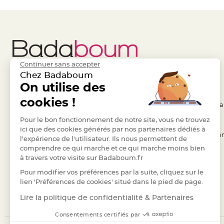
Deco
Paillette
et
Strass
Déco
Continuer sans accepter
Plume
Chez Badaboum
Mariage
Liens Utiles
On utilise des
Legal
Fleurs
cookies !
décoratives
- Questions / Réponses
- Conditions Généra
Mariage
- Nous contacter
Pour le bon fonctionnement de notre site, vous ne trouvez
- RGPD
Marque
ici que des cookies générés par nos partenaires dédiés à
- Suivre une commande
- Règles de confiden
l'expérience de l'utilisateur. Ils nous permettent de
place
comprendre ce qui marche et ce qui marche moins bien
- Retourner un article
- Cookies
et
à travers votre visite sur Badaboum.fr
porte
- Paiement Sécurisé
- Plan du site
Pour modifier vos préférences par la suite, cliquez sur le
nom
- Paiement en Plusieurs fois
lien 'Préférences de cookies' situé dans le pied de page.
Menu,
- Marques
Lire la politique de confidentialité & Partenaires
Carte
d'Invitation
Consentements certifiés par