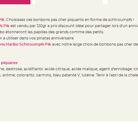
Pik
, Choisissez ces bonbons pas cher piquants en forme de schtroumpfs !
s Pik
est vendu par 120gr a prix discount idéal pour partager lors d'un anni
bo étonneront les papilles des grands comme des petits.
a utiliser dans vos pinatas anniversaire
ns Haribo Schtroumpfs Pik
avec notre large choix de bonbons pas cher d
 piquante
ne; dextrose; acidifiants: acide citrique, acide malique; agent d'enrobage: ci
 arôme; colorants: carmins, bleu patenté V, lutéine. Tenir à l'abri de la chale