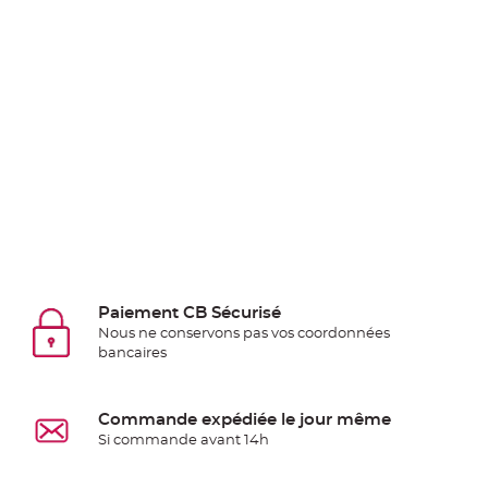
jetable
Chevalet
de
table
Mariage
Colombe,
Papillon,
Cage
oiseau
Confettis
et
Pétale
Paiement CB Sécurisé
de
Nous ne conservons pas vos coordonnées
rose
bancaires
Déco
Ardoise
Commande expédiée le jour même
Déco
Si commande avant 14h
Naturelle
Mariage