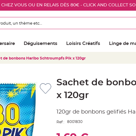
E CHEZ VOUS OU EN RELAIS DÈS 80€ - CLICK AND COLLECT S
ersaire
Déguisements
Loisirs Créatifs
Linge de m
t de bonbons Haribo Schtroumpfs Pik x 120gr
Sachet de bonbo
x 120gr
120gr de bonbons gelifiés H
8001830
Ref :