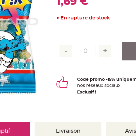
1,69 €
En rupture de stock
Code promo -15% uniquem
nos
ré
seaux
sociaux
Exclusif !
ptif
Livraison
Avis