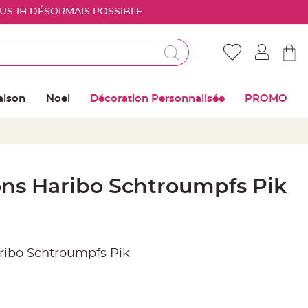
OUS 1H DÉSORMAIS POSSIBLE
Déjà client ?
Connectez vous pour retrouver vos coups de
aison
Noel
Décoration Personnalisée
PROMO
coeur
Me connecter
Mot de passe oublié ?
ns Haribo Schtroumpfs Pik
Nouveau client ?
Créer mon compte
aribo Schtroumpfs Pik