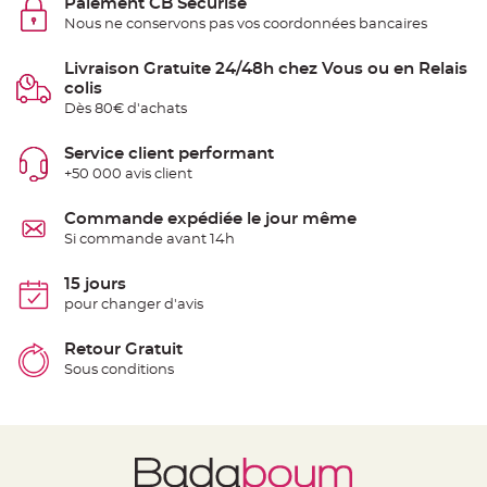
Paiement CB Sécurisé
e
d
Nous ne conservons pas vos coordonnées bancaires
e
c
h
Livraison Gratuite 24/48h chez Vous ou en Relais
a
i
colis
s
e
Dès 80€ d'achats
m
a
r
Service client performant
i
a
+50 000 avis client
g
e
Commande expédiée le jour même
L
Si commande avant 14h
a
n
t
15 jours
e
r
pour changer d'avis
n
e
v
Retour Gratuit
o
l
Sous conditions
a
n
t
e
e
t
f
l
o