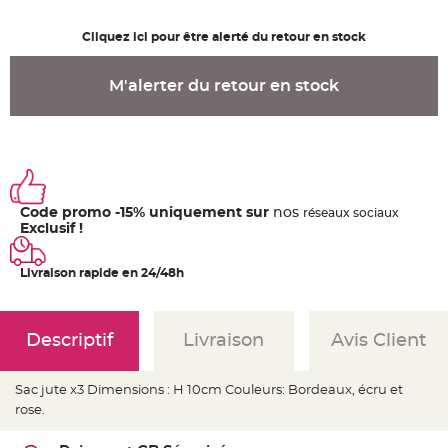
u
m
Cliquez ici pour être alerté du retour en stock
B
a
n
d
M'alerter du retour en stock
e
r
o
l
e
e
t
g
u
i
Code promo -15% uniquement sur
nos
ré
seaux
sociaux
r
l
Exclusif !
a
n
d
Livraison rapide en 24/48h
e
m
a
r
i
a
Descriptif
Livraison
Avis Client
g
e
Sac jute x3 Dimensions : H 10cm Couleurs: Bordeaux, écru et
H
o
rose.
u
s
s