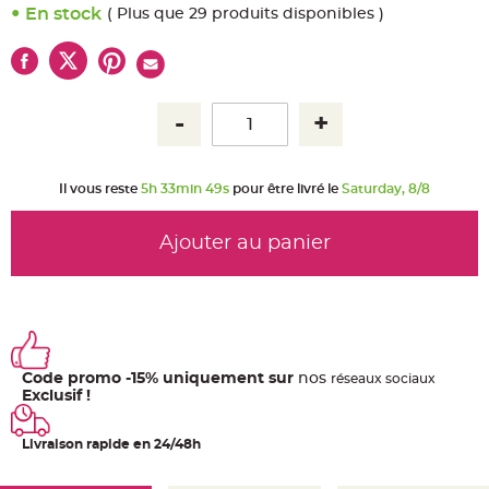
u
En stock
( Plus que 29 produits disponibles )
m
B
a
n
d
e
r
o
l
e
e
t
Il vous reste
5h 33min 48s
pour être livré le
Saturday, 8/8
g
u
i
r
Ajouter au panier
l
a
n
d
e
m
a
r
i
a
Code promo -15% uniquement sur
nos
ré
seaux
sociaux
g
e
Exclusif !
H
o
Livraison rapide en 24/48h
u
s
s