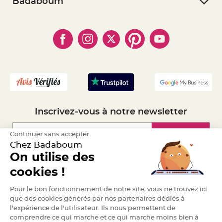
- RGPD
Badaboum
e
- Paiement Sécurisé
n
- Règles de confidentialité
- Qui somme-nous ?
t
- Paiement en Plusieurs fois
u
- Cookies
- Obtenez des Remises
r
- Marques
e
- Plan du site
- Livraison Rapide 24h
M
a
- Mandat Administratif
r
i
- Recrutement
a
g
e
D
é
c
Inscrivez-vous à notre newsletter
o
r
Inscription
Continuer sans accepter
a
t
Chez Badaboum
i
On utilise des
o
Espace Pro
n
cookies !
t
Demander un devis
a
Pour le bon fonctionnement de notre site, vous ne trouvez ici
b
que des cookies générés par nos partenaires dédiés à
l
l'expérience de l'utilisateur. Ils nous permettent de
e
comprendre ce qui marche et ce qui marche moins bien à
m