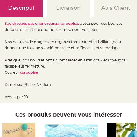
e
d
Descriptif
Livraison
Avis Client
e
c
h
a
i
Sac dragees pas cher organza turquoise
, optez pour ces bourses
s
dragees en matière organdi organza pour vos fêtes
e
m
a
r
Nos bourses de dragées en organza transparent et brillant ,pour
i
donner une touche supplémentaire et raffinée a votre mariage .
a
g
e
Pratique, nos bourses ont un petit lacet en satin doux et soyeux qui
L
facilite leur fermeture.
a
Couleur
turquoise
n
t
e
r
Dimension/taille : 7x10cm
n
e
v
Vendu par 10
o
l
a
n
t
Ces produits peuvent vous intéresser
e
e
t
f
l
o