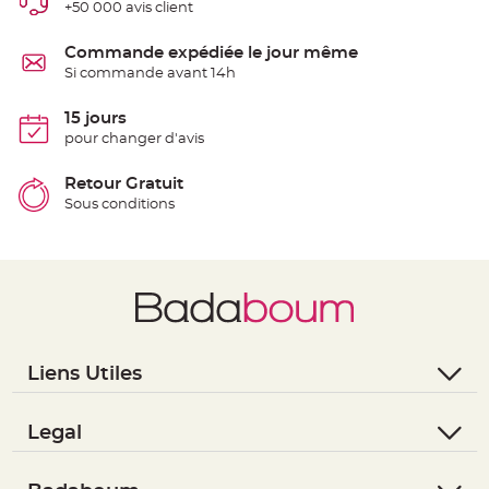
+50 000 avis client
S
u
s
p
Commande expédiée le jour même
e
Si commande avant 14h
n
s
i
o
15 jours
n
pour changer d'avis
b
o
u
l
Retour Gratuit
e
Sous conditions
p
a
p
i
e
r
T
a
p
i
s
d
Liens Utiles
e
s
- Questions / Réponses
a
l
- Nous contacter
Legal
l
e
- Suivre une commande
- Conditions Générales de Vente
e
t
- Retourner un article
T