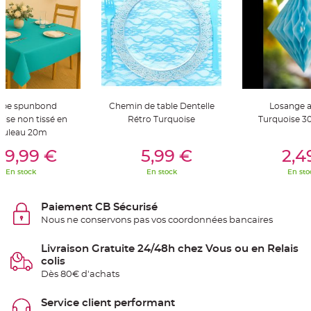
t
t
a
n
t
e
N
o
e
u
d
pe spunbond
Chemin de table Dentelle
Losange a
h
o
ise non tissé en
Rétro Turquoise
Turquoise 3
u
ouleau 20m
s
er Au Panier
Ajouter Au Panier
Ajouter A
s
e
29,99 €
5,99 €
2,4
d
e
En stock
En stock
En sto
c
h
a
i
Paiement CB Sécurisé
s
e
Nous ne conservons pas vos coordonnées bancaires
d
e
M
Livraison Gratuite 24/48h chez Vous ou en Relais
a
colis
r
i
Dès 80€ d'achats
a
g
e
Service client performant