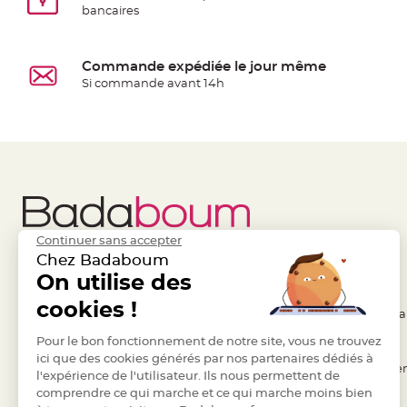
Pics
bancaires
pour
Déco
Commande expédiée le jour même
Gateau
Si commande avant 14h
Rond
de
serviette
table
de
mariage
Contenant
Continuer sans accepter
Dragées
Chez Badaboum
Mariage
Liens Utiles
On utilise des
Legal
Boite
cookies !
à
- Questions / Réponses
- Conditions Généra
dragées
- Nous contacter
Pour le bon fonctionnement de notre site, vous ne trouvez
- RGPD
Bourse
ici que des cookies générés par nos partenaires dédiés à
- Suivre une commande
- Règles de confiden
et
l'expérience de l'utilisateur. Ils nous permettent de
comprendre ce qui marche et ce qui marche moins bien
sac
- Retourner un article
- Cookies