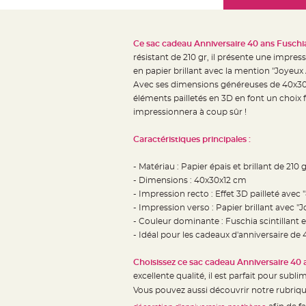
Mariage
the
Décoration
images
table
gallery
Ce sac cadeau Anniversaire 40 ans Fuschia
mariage
résistant de 210 gr, il présente une impress
Bougeoirs
en papier brillant avec la mention "Joyeux 
et
Avec ses dimensions généreuses de 40x30x1
éléments pailletés en 3D en font un choix f
Photophores
impressionnera à coup sûr !
Bougie
décoration
Caractéristiques principales :
Centre
de
- Matériau : Papier épais et brillant de 210 g
- Dimensions : 40x30x12 cm
table
- Impression recto : Effet 3D pailleté avec "
&
- Impression verso : Papier brillant avec "
Vase
- Couleur dominante : Fuschia scintillant 
Mariage
- Idéal pour les cadeaux d'anniversaire de
Chemin
Choisissez ce sac cadeau Anniversaire 40 
de
excellente qualité, il est parfait pour subl
table
Vous pouvez aussi découvrir notre rubriq
Mariage