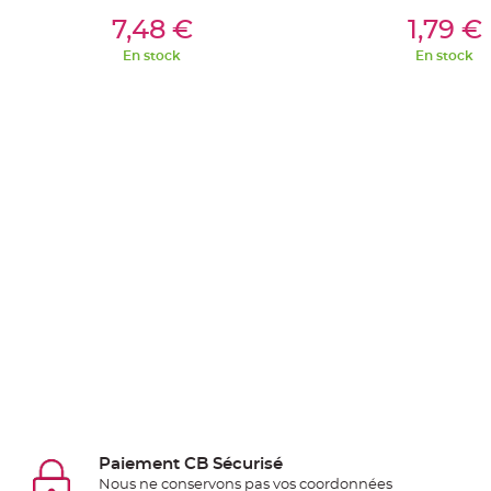
Ajouter Au Panier
Ajouter Au Pan
Deco
7,48 €
1,79 €
Paillette
En stock
En stock
et
Strass
Déco
Plume
Mariage
Fleurs
décoratives
Mariage
Marque
place
et
porte
nom
Menu,
Carte
Paiement CB Sécurisé
d'Invitation
Nous ne conservons pas vos coordonnées