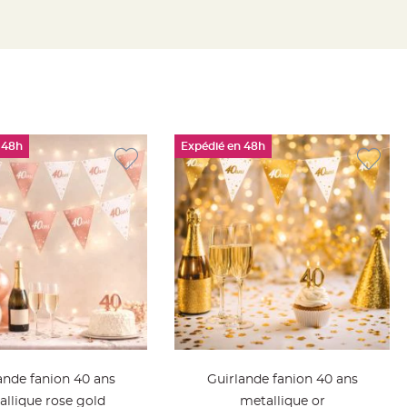
 48h
Expédié en 48h
ande fanion 40 ans
Guirlande fanion 40 ans
llique rose gold
metallique or