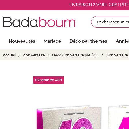
Nouveautés
LIVRAISON 24/48H GRATUIT
Mariage
Décoration
Rechercher
salle
mariage
Article
Nouveautés
Mariage
Déco par thèmes
Anniv
Lumineux
Ballon
Accueil
Anniversaire
Deco Anniversaire par ÂGE
Anniversaire
mariage
&
Hélium
Skip
Banderole
Expédié en 48h
to
et
the
guirlande
end
mariage
of
Housse
the
de
images
chaise
gallery
mariage