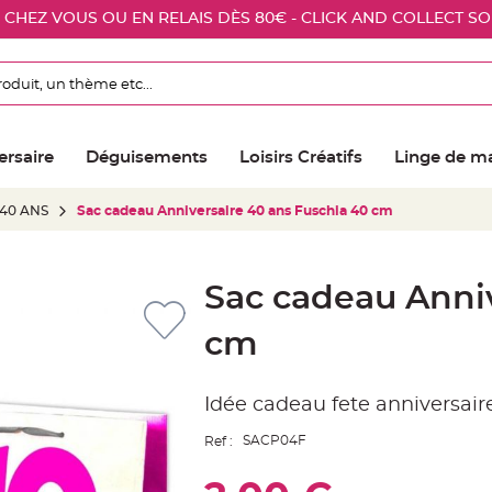
E CHEZ VOUS OU EN RELAIS DÈS 80€ - CLICK AND COLLECT S
ersaire
Déguisements
Loisirs Créatifs
Linge de m
 40 ANS
Sac cadeau Anniversaire 40 ans Fuschia 40 cm
Sac cadeau Anniv
cm
Idée cadeau fete anniversair
SACP04F
Ref :