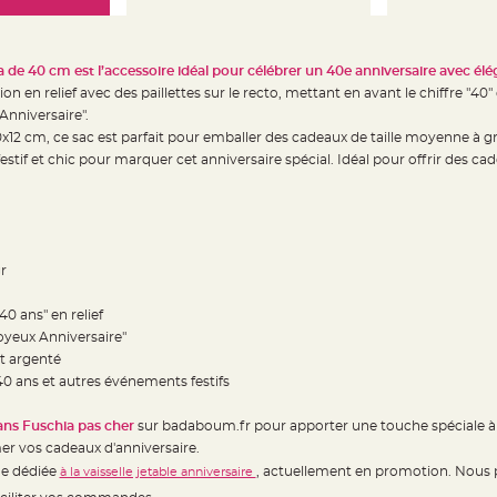
 de 40 cm est l’accessoire idéal pour célébrer un 40e anniversaire avec él
ion en relief avec des paillettes sur le recto, mettant en avant le chiffre "4
Anniversaire".
2 cm, ce sac est parfait pour emballer des cadeaux de taille moyenne à gra
estif et chic pour marquer cet anniversaire spécial. Idéal pour offrir des c
r
40 ans" en relief
Joyeux Anniversaire"
et argenté
 40 ans et autres événements festifs
ans Fuschia pas cher
sur badaboum.fr pour apporter une touche spéciale à v
imer vos cadeaux d'anniversaire.
ue dédiée
, actuellement en promotion. Nous p
à la vaisselle jetable anniversaire