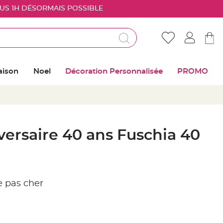
OUS 1H DÉSORMAIS POSSIBLE
Déjà client ?
Connectez vous pour retrouver vos coups de
aison
Noel
Décoration Personnalisée
PROMO
coeur
Me connecter
Mot de passe oublié ?
ersaire 40 ans Fuschia 40
Nouveau client ?
Créer mon compte
e pas cher