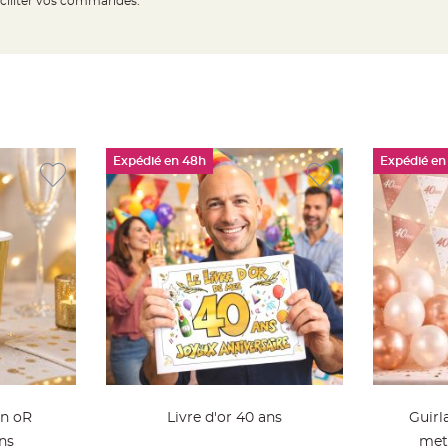
aciliter vos commandes.
Expédié en 48h
Expédié en
on oR
Livre d'or 40 ans
Guirl
ns
meta