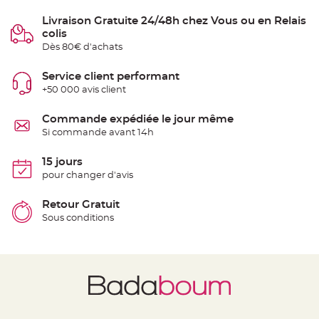
t
t
Livraison Gratuite 24/48h chez Vous ou en Relais
a
n
colis
t
Dès 80€ d'achats
e
N
Service client performant
o
e
+50 000 avis client
u
d
h
Commande expédiée le jour même
o
u
Si commande avant 14h
s
s
e
15 jours
d
e
pour changer d'avis
c
h
a
Retour Gratuit
i
s
Sous conditions
e
d
e
M
a
r
i
a
g
e