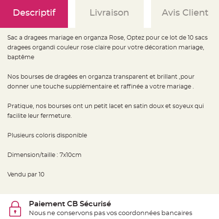
e
d
Descriptif
Livraison
Avis Client
e
c
h
a
i
Sac a dragees mariage en organza Rose, Optez pour ce lot de 10 sacs
s
dragees organdi couleur rose claire pour votre décoration mariage,
e
m
baptême
a
r
i
Nos bourses de dragées en organza transparent et brillant ,pour
a
g
donner une touche supplémentaire et raffinée a votre mariage .
e
L
Pratique, nos bourses ont un petit lacet en satin doux et soyeux qui
a
facilite leur fermeture.
n
t
e
r
Plusieurs coloris disponible
n
e
v
Dimension/taille : 7x10cm
o
l
a
Vendu par 10
n
t
e
e
t
Paiement CB Sécurisé
f
l
Nous ne conservons pas vos coordonnées bancaires
o