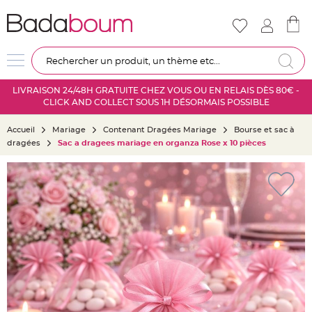
Nouveautés
Mariage
D
Re
é
c
LIVRAISON 24/48H GRATUITE CHEZ VOUS OU EN RELAIS DÈS 80€ -
o
CLICK AND COLLECT SOUS 1H DÉSORMAIS POSSIBLE
r
a
Accueil
Mariage
Contenant Dragées Mariage
Bourse et sac à
t
dragées
Sac a dragees mariage en organza Rose x 10 pièces
i
o
Skip
n
to
s
the
a
end
l
of
l
the
e
images
m
gallery
a
r
i
a
g