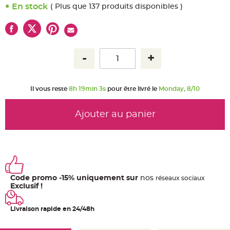
u
En stock
( Plus que 137 produits disponibles )
m
B
a
n
d
e
r
o
l
e
e
t
Il vous reste
8h 19min 3s
pour être livré le
Monday, 8/10
g
u
i
r
Ajouter au panier
l
a
n
d
e
m
a
r
i
a
Code promo -15% uniquement sur
nos
ré
seaux
sociaux
g
e
Exclusif !
H
o
Livraison rapide en 24/48h
u
s
s