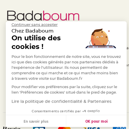
Deco
Paillette
et
Continuer sans accepter
Strass
Chez Badaboum
Déco
Liens Utiles
On utilise des
Legal
Plume
cookies !
Mariage
- Questions / Réponses
- Conditions Généra
Fleurs
- Nous contacter
Pour le bon fonctionnement de notre site, vous ne trouvez
- RGPD
décoratives
ici que des cookies générés par nos partenaires dédiés à
- Suivre une commande
- Règles de confiden
Mariage
l'expérience de l'utilisateur. Ils nous permettent de
comprendre ce qui marche et ce qui marche moins bien
- Retourner un article
- Cookies
Marque
à travers votre visite sur Badaboum.fr
place
- Paiement Sécurisé
- Plan du site
Pour modifier vos préférences par la suite, cliquez sur le
et
- Paiement en Plusieurs fois
lien 'Préférences de cookies' situé dans le pied de page.
porte
- Marques
Lire la politique de confidentialité & Partenaires
nom
Menu,
Consentements certifiés par
Carte
En savoir plus
OK pour moi
d'Invitation