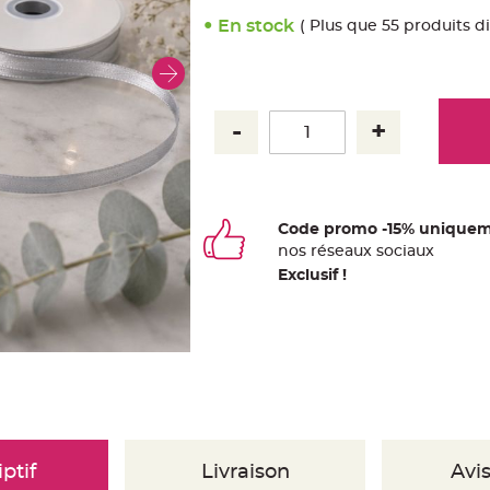
En stock
( Plus que 55 produits d
Code promo -15% uniquem
nos
ré
seaux
sociaux
Exclusif !
ptif
Livraison
Avis