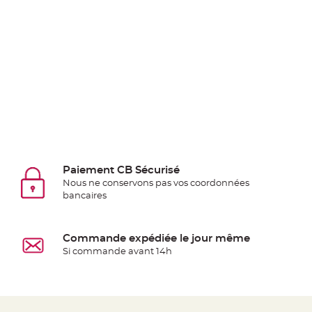
jetable
Chevalet
de
table
Mariage
Colombe,
Papillon,
Cage
oiseau
Confettis
Paiement CB Sécurisé
et
Nous ne conservons pas vos coordonnées
Pétale
bancaires
de
rose
Commande expédiée le jour même
Déco
Si commande avant 14h
Ardoise
Déco
Naturelle
Mariage