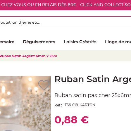
E CHEZ VOUS OU EN RELAIS DÈS 80€ - CLICK AND COLLECT S
ersaire
Déguisements
Loisirs Créatifs
Linge de m
Ruban Satin Argent 6mm x 25m
Ruban Satin Ar
Ruban satin pas cher 25x6m
TS6-018-KARTON
Ref :
0,88 €