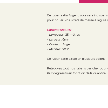
Mariage
the
Décoration
images
table
gallery
Ce ruban satin Argent vous sera indispens
mariage
pour nouer vos livrets de messe à l'église 
Bougeoirs
et
Caractéristiques :
- Longueur
: 25 mètres
Photophores
-
Largeur
: 6mm
Bougie
- Couleur
: Argent
décoration
- Matière
: Satin
Centre
de
Ce ruban satin existe en plusieurs coloris
table
Retrouvez tout nos rubans pas cher pour
&
Prix dégressifs en fonction de la quantité
Vase
Mariage
Chemin
de
table
Mariage