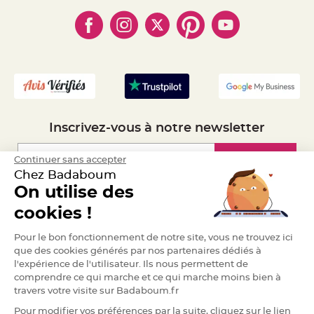
- Paiement en Plusieurs fois
- Cookies
- Obtenez des Remises
e
n
- Marques
- Plan du site
t
- Livraison Rapide 24h
u
r
- Mandat Administratif
e
M
- Recrutement
a
r
i
a
g
e
Inscrivez-vous à notre newsletter
D
é
c
Inscription
Continuer sans accepter
o
Chez Badaboum
r
On utilise des
a
Espace Pro
t
cookies !
i
o
Demander un devis
Pour le bon fonctionnement de notre site, vous ne trouvez ici
n
que des cookies générés par nos partenaires dédiés à
t
a
l'expérience de l'utilisateur. Ils nous permettent de
b
comprendre ce qui marche et ce qui marche moins bien à
l
travers votre visite sur Badaboum.fr
e
m
Pour modifier vos préférences par la suite, cliquez sur le lien