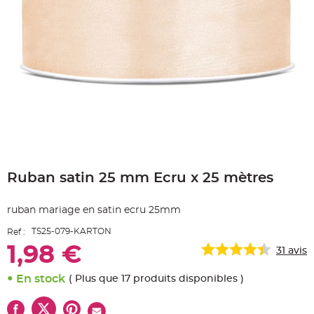
e
A
r
t
i
c
l
e
L
u
m
i
n
e
u
x
Skip
to
B
a
Ruban satin 25 mm Ecru x 25 mètres
the
l
beginning
l
o
of
n
ruban mariage en satin ecru 25mm
the
m
images
a
TS25-079-KARTON
Ref :
r
gallery
i
1,98 €
a
31
avis
g
e
&
En stock
( Plus que 17 produits disponibles )
H
é
l
i