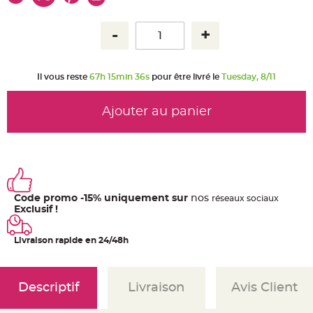
u
m
B
a
n
d
e
r
Il vous reste
67h 15min 35s
pour être livré le
Tuesday, 8/11
o
l
e
e
Ajouter au panier
t
g
u
i
r
l
a
n
d
e
Code promo -15% uniquement sur
nos
ré
seaux
sociaux
m
Exclusif !
a
r
i
a
Livraison rapide en 24/48h
g
e
H
o
Descriptif
Livraison
Avis Client
u
s
s