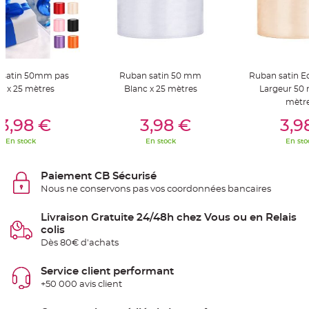
t
t
a
n
t
e
N
 satin 50mm pas
Ruban satin 50 mm
Ruban satin E
o
e
r x 25 mètres
Blanc x 25 mètres
Largeur 50
u
d
mètr
h
er Au Panier
Ajouter Au Panier
Ajouter A
o
3,98 €
3,98 €
3,9
u
s
En stock
En stock
En sto
s
e
d
e
Paiement CB Sécurisé
c
h
Nous ne conservons pas vos coordonnées bancaires
a
i
s
Livraison Gratuite 24/48h chez Vous ou en Relais
e
d
colis
e
M
Dès 80€ d'achats
a
r
i
Service client performant
a
g
+50 000 avis client
e