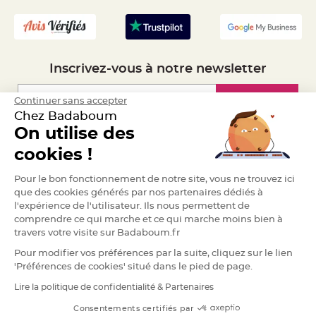
- Recrutement
S
u
s
p
e
n
s
i
Inscrivez-vous à notre newsletter
o
n
b
o
Inscription
Continuer sans accepter
u
Chez Badaboum
l
e
On utilise des
p
a
Espace Pro
p
cookies !
i
e
r
Demander un devis
Pour le bon fonctionnement de notre site, vous ne trouvez ici
que des cookies générés par nos partenaires dédiés à
T
a
l'expérience de l'utilisateur. Ils nous permettent de
p
comprendre ce qui marche et ce qui marche moins bien à
i
s
travers votre visite sur Badaboum.fr
d
e
Pour modifier vos préférences par la suite, cliquez sur le lien
s
a
'Préférences de cookies' situé dans le pied de page.
l
l
Lire la politique de confidentialité & Partenaires
RGPD
e
e
t
Consentements certifiés par
T