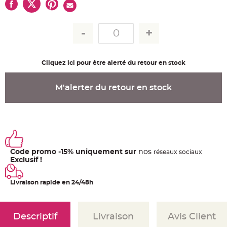
u
m
B
a
n
d
e
r
o
Cliquez ici pour être alerté du retour en stock
l
e
e
t
M'alerter du retour en stock
g
u
i
r
l
a
n
d
e
m
Code promo -15% uniquement sur
nos
a
ré
seaux
sociaux
r
Exclusif !
i
a
g
e
Livraison rapide en 24/48h
H
o
u
Descriptif
Livraison
Avis Client
s
s