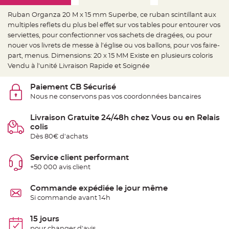
e
d
e
Ruban Organza 20 M x 15 mm Superbe, ce ruban scintillant aux
c
multiples reflets du plus bel effet sur vos tables pour entourer vos
h
a
serviettes, pour confectionner vos sachets de dragées, ou pour
i
s
nouer vos livrets de messe à l'église ou vos ballons, pour vos faire-
e
part, menus. Dimensions: 20 x 15 MM Existe en plusieurs coloris
m
a
Vendu à l'unité Livraison Rapide et Soignée
r
i
a
Paiement CB Sécurisé
g
e
Nous ne conservons pas vos coordonnées bancaires
L
a
Livraison Gratuite 24/48h chez Vous ou en Relais
n
colis
t
e
Dès 80€ d'achats
r
n
e
Service client performant
v
o
+50 000 avis client
l
a
n
Commande expédiée le jour même
t
e
Si commande avant 14h
e
t
f
15 jours
l
o
pour changer d'avis