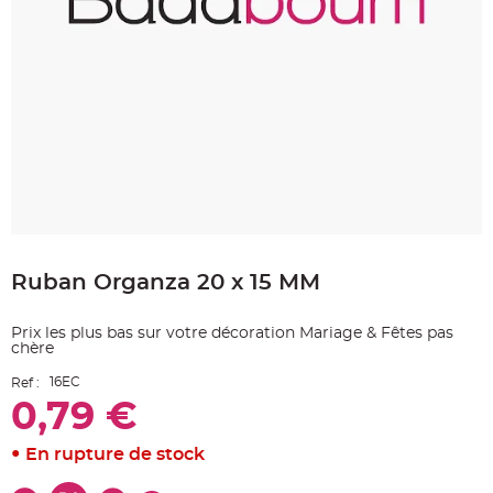
e
A
r
t
i
c
l
e
L
u
m
i
n
e
u
x
Skip
B
to
a
Ruban Organza 20 x 15 MM
the
l
beginning
l
o
of
n
Prix les plus bas sur votre décoration Mariage & Fêtes pas
the
m
chère
a
images
r
gallery
i
16EC
Ref :
a
g
0,79 €
e
&
H
En rupture de stock
é
l
i