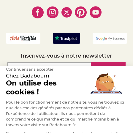
- Paiement en Plusieurs fois
a
- Cookies
- Obtenez des Remises
r
- Marques
- Plan du site
- Livraison Rapide 24h
i
a
- Mandat Administratif
g
- Recrutement
e
B
o
u
g
e
Inscrivez-vous à notre newsletter
o
i
r
s
Inscription
Continuer sans accepter
e
t
Chez Badaboum
P
On utilise des
h
o
Espace Pro
t
cookies !
o
p
h
Demander un devis
Pour le bon fonctionnement de notre site, vous ne trouvez ici
o
r
que des cookies générés par nos partenaires dédiés à
e
l'expérience de l'utilisateur. Ils nous permettent de
s
comprendre ce qui marche et ce qui marche moins bien à
B
travers votre visite sur Badaboum.fr
o
u