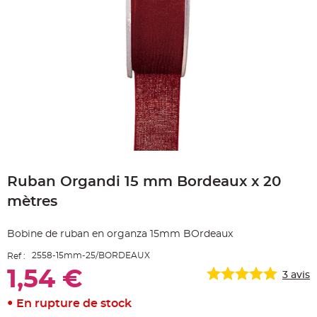
e
A
r
t
i
c
l
e
L
u
m
i
n
e
u
x
Skip
B
to
a
Ruban Organdi 15 mm Bordeaux x 20
the
l
beginning
l
mètres
o
of
n
the
m
a
images
Bobine de ruban en organza 15mm BOrdeaux
r
gallery
i
a
2558-15mm-25/BORDEAUX
Ref :
g
e
1,54 €
3
avis
&
H
é
En rupture de stock
l
i