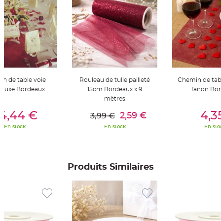
t
t
a
n
t
e
N
o
e
u
d
h
n de table voie
Rouleau de tulle pailleté
Chemin de tab
o
e luxe Bordeaux
15cm Bordeaux x 9
fanon Bo
u
s
mètres
s
er Au Panier
Ajouter Au Panier
Ajouter A
e
4,44 €
4,3
d
2,59 €
3,99 €
e
c
En stock
En stock
En sto
h
a
i
s
e
d
Produits Similaires
e
M
a
r
i
a
g
e