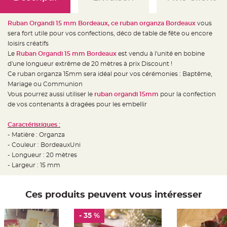
e
d
e
c
Ruban Organdi 15 mm Bordeaux, ce ruban organza Bordeaux
vous
h
a
sera fort utile pour vos confections, déco de table de fête ou encore
i
loisirs créatifs
s
e
Le
Ruban Organdi 15 mm Bordeaux
est vendu à l'unité en bobine
m
a
d'une longueur extrême de 20 mètres à prix Discount !
r
Ce ruban organza 15mm sera idéal pour vos cérémonies : Baptême,
i
a
Mariage ou Communion
g
e
Vous pourrez aussi utiliser le
ruban organdi 15mm
pour la confection
de vos contenants à dragées pour les embellir
L
a
n
Caractéristiques :
t
e
- Matière : Organza
r
- Couleur : BordeauxUni
n
e
- Longueur : 20 mètres
v
o
- Largeur : 15 mm
l
a
n
t
Ces produits peuvent vous intéresser
e
e
t
f
- 35 %
l
o