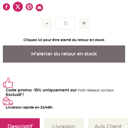
u
m
B
a
n
d
e
r
o
l
Cliquez ici pour être alerté du retour en stock
e
e
t
g
M'alerter du retour en stock
u
i
r
l
a
n
d
e
m
a
r
Code promo -15% uniquement sur
nos
ré
seaux
sociaux
i
Exclusif !
a
g
e
Livraison rapide en 24/48h
H
o
u
s
s
Descriptif
Livraison
Avis Client