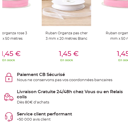
S
u
s
p
e
n
s
i
o
n
 organza rose 3
Ruban Organza pas cher
Ruban organ
b
 x 50 mètres
3 mm x 20 mètres Blanc
mm x 50 
o
u
l
er Au Panier
Ajouter Au Panier
Ajouter A
e
1,45 €
1,45 €
1,4
p
a
p
En stock
En stock
En sto
i
e
r
Paiement CB Sécurisé
T
Nous ne conservons pas vos coordonnées bancaires
a
p
i
Livraison Gratuite 24/48h chez Vous ou en Relais
s
colis
d
e
Dès 80€ d'achats
s
a
l
Service client performant
l
e
+50 000 avis client
e
t
T