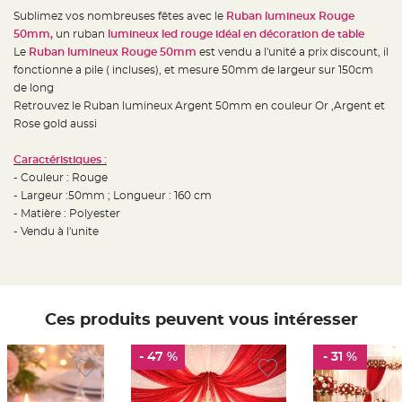
e
d
Sublimez vos nombreuses fêtes avec le
Ruban lumineux Rouge
e
50mm,
un ruban
lumineux led rouge idéal en décoration de table
c
h
Le
Ruban lumineux Rouge 50mm
est vendu a l'unité a prix discount, il
a
i
fonctionne a pile ( incluses), et mesure 50mm de largeur sur 150cm
s
de long
e
m
Retrouvez le Ruban lumineux Argent 50mm en couleur Or ,Argent et
a
r
Rose gold aussi
i
a
g
Caractéristiques :
e
- Couleur : Rouge
L
- Largeur :50mm ; Longueur : 160 cm
a
- Matière : Polyester
n
t
- Vendu à l'unite
e
r
n
e
v
o
l
a
Ces produits peuvent vous intéresser
n
t
e
e
- 47 %
- 31 %
t
f
l
o