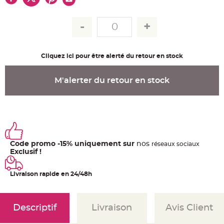
u
m
B
a
n
d
e
r
Cliquez ici pour être alerté du retour en stock
o
l
e
e
M'alerter du retour en stock
t
g
u
i
r
l
a
n
d
e
Code promo -15% uniquement sur
nos
m
ré
seaux
sociaux
a
Exclusif !
r
i
a
g
Livraison rapide en 24/48h
e
H
o
Descriptif
Livraison
Avis Client
u
s
s