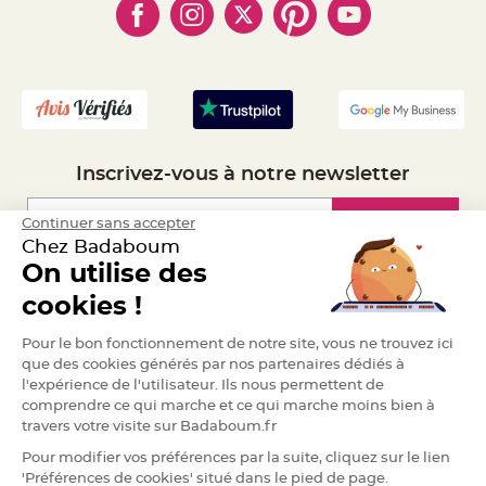
- Marques
- Plan du site
a
- Livraison Rapide 24h
r
- Mandat Administratif
i
a
- Recrutement
g
e
B
o
u
Inscrivez-vous à notre newsletter
g
e
o
i
Inscription
Continuer sans accepter
r
Chez Badaboum
s
e
On utilise des
t
P
Espace Pro
cookies !
h
o
t
Demander un devis
o
Pour le bon fonctionnement de notre site, vous ne trouvez ici
p
que des cookies générés par nos partenaires dédiés à
h
o
l'expérience de l'utilisateur. Ils nous permettent de
r
e
comprendre ce qui marche et ce qui marche moins bien à
s
travers votre visite sur Badaboum.fr
B
Pour modifier vos préférences par la suite, cliquez sur le lien
o
'Préférences de cookies' situé dans le pied de page.
u