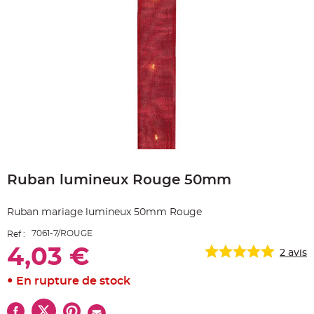
e
A
r
t
i
c
l
e
L
u
m
i
n
e
u
x
Skip
B
to
a
Ruban lumineux Rouge 50mm
the
l
beginning
l
o
of
n
Ruban mariage lumineux 50mm Rouge
the
m
a
images
r
7061-7/ROUGE
Ref :
gallery
i
a
4,03 €
2
avis
g
e
&
En rupture de stock
H
é
l
i