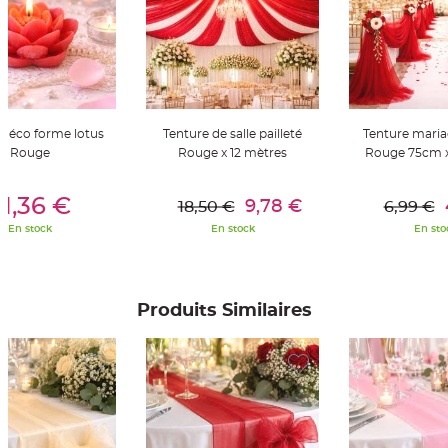
t
t
a
n
t
e
N
o
e
 déco forme lotus
Tenture de salle pailleté
Tenture mariag
u
d
Rouge
Rouge x 12 mètres
Rouge 75cm x
h
o
u
er Au Panier
Ajouter Au Panier
Ajouter A
s
1,36 €
9,78 €
18,50 €
6,99 €
s
e
En stock
En stock
En sto
d
e
c
h
a
i
s
Produits Similaires
e
d
e
M
a
r
i
a
g
e