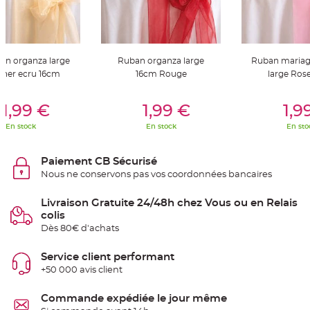
S
u
s
p
e
n
s
en organza large
Ruban organza large
Ruban mariag
i
o
cher ecru 16cm
16cm Rouge
large Ros
n
b
o
er Au Panier
Ajouter Au Panier
Ajouter A
u
1,99 €
1,99 €
1,9
l
e
En stock
En stock
En sto
p
a
p
i
Paiement CB Sécurisé
e
r
Nous ne conservons pas vos coordonnées bancaires
T
a
Livraison Gratuite 24/48h chez Vous ou en Relais
p
colis
i
s
Dès 80€ d'achats
d
e
s
Service client performant
a
l
+50 000 avis client
l
e
e
Commande expédiée le jour même
t
T