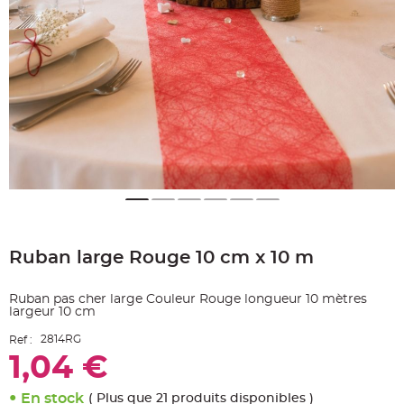
e
A
r
t
i
c
l
e
L
u
m
i
n
e
u
x
B
a
Skip
l
to
l
Ruban large Rouge 10 cm x 10 m
the
o
n
beginning
m
of
a
Ruban pas cher large Couleur Rouge longueur 10 mètres
r
the
i
largeur 10 cm
images
a
g
gallery
2814RG
Ref :
e
&
1,04 €
H
é
l
i
En stock
( Plus que 21 produits disponibles )