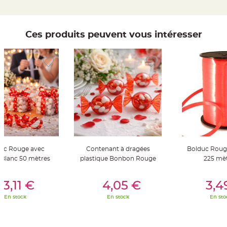
t
t
a
n
t
Ces produits peuvent vous intéresser
e
N
o
e
u
d
h
o
u
s
s
e
d
e
c
h
a
i
uc Rouge avec
Contenant à dragées
Bolduc Roug
s
Blanc 50 mètres
plastique Bonbon Rouge
225 mè
e
d
e
er Au Panier
Ajouter Au Panier
Ajouter A
M
3,11 €
4,05 €
3,4
a
r
i
En stock
En stock
En sto
a
g
e