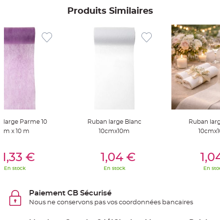
S
u
Produits Similaires
s
p
e
n
s
i
o
n
b
o
u
l
e
p
a
p
i
e
r
 large Parme 10
Ruban large Blanc
Ruban lar
cm x 10 m
10cmx10m
10cmx
T
a
er Au Panier
Ajouter Au Panier
Ajouter A
p
1,33 €
1,04 €
1,0
i
s
d
En stock
En stock
En sto
e
s
a
l
Paiement CB Sécurisé
l
e
Nous ne conservons pas vos coordonnées bancaires
e
t
T