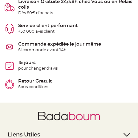
Livraison Gratuite 24/48h chez Vous ou en Relais
e
colis
n
t
Dès 80€ d'achats
u
r
e
Service client performant
M
a
+50 000 avis client
r
i
a
Commande expédiée le jour même
g
e
Si commande avant 14h
D
15 jours
é
pour changer d'avis
c
o
r
Retour Gratuit
a
Sous conditions
t
i
o
n
t
a
b
l
e
Liens Utiles
m