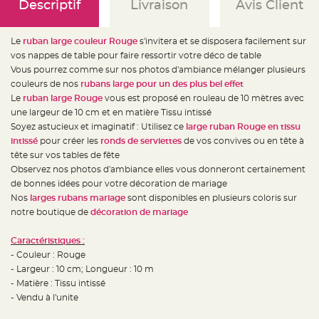
e
Descriptif
Livraison
Avis Client
d
e
c
h
Le
ruban large couleur Rouge
s'invitera et se disposera facilement sur
a
i
vos nappes de table pour faire ressortir votre déco de table
s
Vous pourrez comme sur nos photos d'ambiance mélanger plusieurs
e
m
couleurs de nos
rubans large pour un des plus bel effet
a
r
Le
ruban large Rouge
vous est proposé en rouleau de 10 mètres avec
i
une largeur de 10 cm et en matière Tissu intissé
a
g
Soyez astucieux et imaginatif : Utilisez ce
large ruban Rouge en tissu
e
intissé
pour créer les
ronds de serviettes
de vos convives ou en tête à
L
tête sur vos tables de fête
a
Observez nos photos d'ambiance elles vous donneront certainement
n
t
de bonnes idées pour votre décoration de mariage
e
r
Nos
larges rubans mariage
sont disponibles en plusieurs coloris sur
n
notre boutique de
décoration de mariage
e
v
o
l
Caractéristiques :
a
- Couleur : Rouge
n
t
- Largeur : 10 cm; Longueur : 10 m
e
e
- Matière : Tissu intissé
t
- Vendu à l'unite
f
l
o