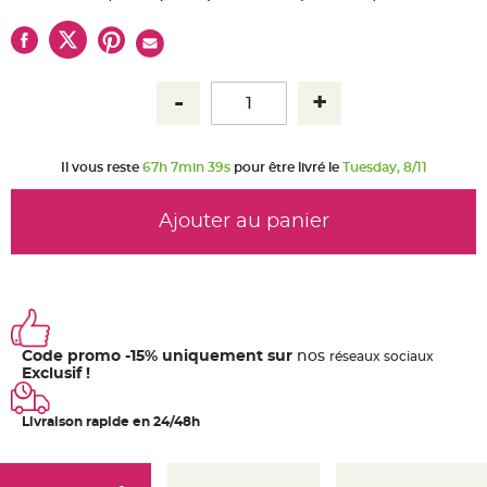
u
m
B
a
n
d
e
r
o
l
e
Il vous reste
67h 7min 39s
pour être livré le
Tuesday, 8/11
e
t
g
u
Ajouter au panier
i
r
l
a
n
d
e
m
a
r
i
Code promo -15% uniquement sur
nos
ré
seaux
sociaux
a
Exclusif !
g
e
Livraison rapide en 24/48h
H
o
u
s
s