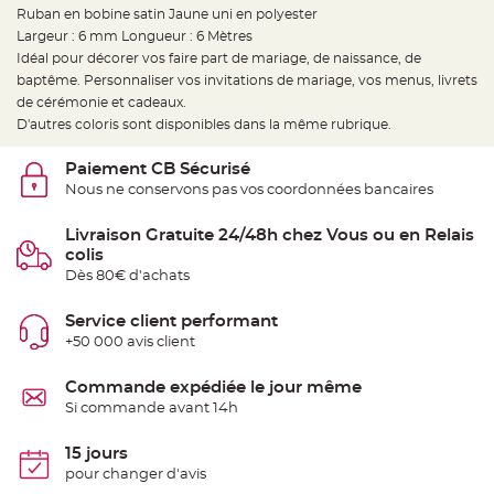
e
Ruban en bobine satin Jaune uni en polyester
d
e
Largeur : 6 mm Longueur : 6 Mètres
c
h
Idéal pour décorer vos faire part de mariage, de naissance, de
a
baptême. Personnaliser vos invitations de mariage, vos menus, livrets
i
s
de cérémonie et cadeaux.
e
m
D'autres coloris sont disponibles dans la même rubrique.
a
r
i
Paiement CB Sécurisé
a
g
Nous ne conservons pas vos coordonnées bancaires
e
Livraison Gratuite 24/48h chez Vous ou en Relais
L
a
colis
n
Dès 80€ d'achats
t
e
r
n
Service client performant
e
+50 000 avis client
v
o
l
a
Commande expédiée le jour même
n
Si commande avant 14h
t
e
e
t
15 jours
f
pour changer d'avis
l
o