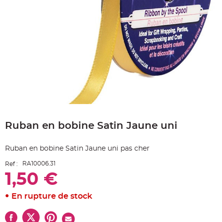
e
A
r
t
i
c
l
e
L
u
m
i
n
e
u
x
Skip
to
B
a
Ruban en bobine Satin Jaune uni
the
l
beginning
l
o
of
n
Ruban en bobine Satin Jaune uni pas cher
the
m
images
a
RA10006.31
Ref :
r
gallery
i
1,50 €
a
g
e
&
En rupture de stock
H
é
l
i