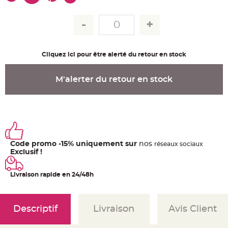
u
m
B
a
n
d
e
Cliquez ici pour être alerté du retour en stock
r
o
l
e
M'alerter du retour en stock
e
t
g
u
i
r
l
a
n
d
e
Code promo -15% uniquement sur
nos
ré
seaux
sociaux
m
Exclusif !
a
r
i
a
Livraison rapide en 24/48h
g
e
H
o
Descriptif
Livraison
Avis Client
u
s
s