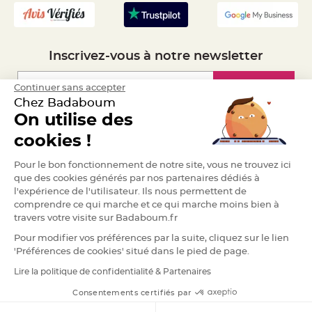
S
u
s
p
e
n
Inscrivez-vous à notre newsletter
s
i
o
n
Inscription
Continuer sans accepter
b
o
Chez Badaboum
u
l
On utilise des
e
Espace Pro
p
cookies !
a
p
i
Demander un devis
e
Pour le bon fonctionnement de notre site, vous ne trouvez ici
r
que des cookies générés par nos partenaires dédiés à
l'expérience de l'utilisateur. Ils nous permettent de
T
a
comprendre ce qui marche et ce qui marche moins bien à
p
travers votre visite sur Badaboum.fr
i
s
d
Pour modifier vos préférences par la suite, cliquez sur le lien
e
'Préférences de cookies' situé dans le pied de page.
s
a
l
Lire la politique de confidentialité & Partenaires
RGPD
l
e
Consentements certifiés par
e
t
T