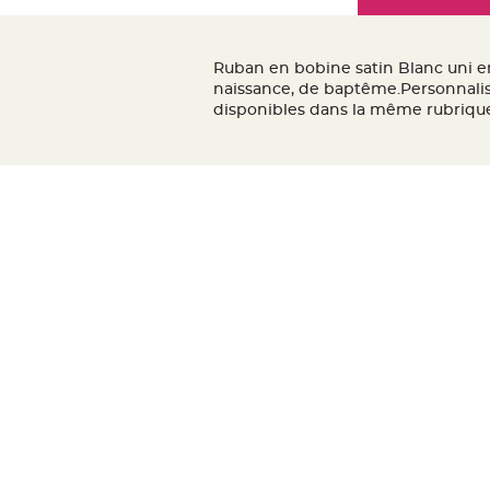
Mariage
the
Décoration
images
table
gallery
Ruban en bobine satin Blanc uni en
mariage
naissance, de baptême.Personnalise
Bougeoirs
disponibles dans la même rubrique
et
Photophores
Bougie
décoration
Centre
de
table
&
Vase
Mariage
Chemin
de
table
Mariage