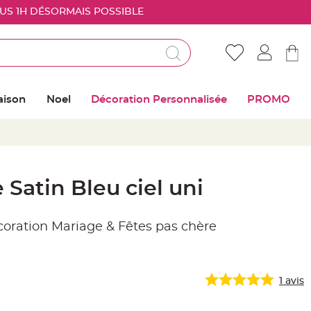
OUS 1H DÉSORMAIS POSSIBLE
Déjà client ?
Connectez vous pour retrouver vos coups de
aison
Noel
Décoration Personnalisée
PROMO
coeur
Me connecter
Mot de passe oublié ?
Satin Bleu ciel uni
Nouveau client ?
écoration Mariage & Fêtes pas chère
Créer mon compte
1
avis