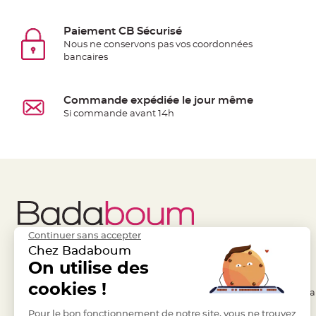
jetable
Chevalet
Paiement CB Sécurisé
de
Nous ne conservons pas vos coordonnées
bancaires
table
Mariage
Colombe,
Commande expédiée le jour même
Papillon,
Si commande avant 14h
Cage
oiseau
Confettis
et
Pétale
de
rose
Continuer sans accepter
Déco
Chez Badaboum
Ardoise
Liens Utiles
On utilise des
Legal
Déco
cookies !
- Questions / Réponses
- Conditions Généra
Naturelle
Mariage
- Nous contacter
Pour le bon fonctionnement de notre site, vous ne trouvez
- RGPD