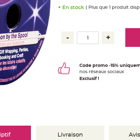
En stock
( Plus que 1 produit disp
Code promo -15% uniquem
nos
ré
seaux
sociaux
Exclusif !
ptif
Livraison
Avis