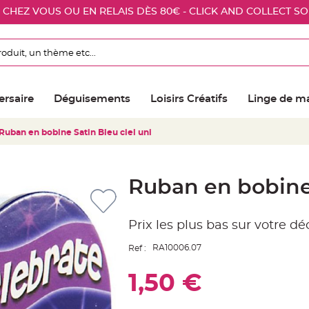
E CHEZ VOUS OU EN RELAIS DÈS 80€ - CLICK AND COLLECT S
ersaire
Déguisements
Loisirs Créatifs
Linge de m
Ruban en bobine Satin Bleu ciel uni
Ruban en bobine 
Prix les plus bas sur votre d
RA10006.07
Ref :
1,50 €