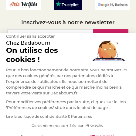
S
u
s
p
e
n
Inscrivez-vous à notre newsletter
s
i
o
n
Inscription
Continuer sans accepter
b
o
Chez Badaboum
u
On utilise des
l
e
Espace Pro
p
cookies !
a
p
i
Demander un devis
Pour le bon fonctionnement de notre site, vous ne trouvez ici
e
r
que des cookies générés par nos partenaires dédiés à
l'expérience de l'utilisateur. Ils nous permettent de
T
comprendre ce qui marche et ce qui marche moins bien à
a
p
travers votre visite sur Badaboum.fr
i
s
Pour modifier vos préférences par la suite, cliquez sur le lien
d
e
'Préférences de cookies' situé dans le pied de page.
s
a
Lire la politique de confidentialité & Partenaires
l
RGPD
l
e
Consentements certifiés par
e
t
T