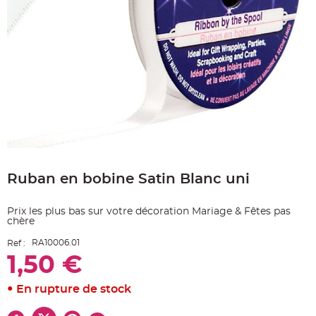
e
A
r
t
i
c
l
e
L
u
m
i
n
e
u
x
Skip
to
B
a
Ruban en bobine Satin Blanc uni
the
l
beginning
l
o
of
n
Prix les plus bas sur votre décoration Mariage & Fêtes pas
the
m
chère
images
a
r
gallery
i
RA10006.01
Ref :
a
1,50 €
g
e
&
H
En rupture de stock
é
l
i