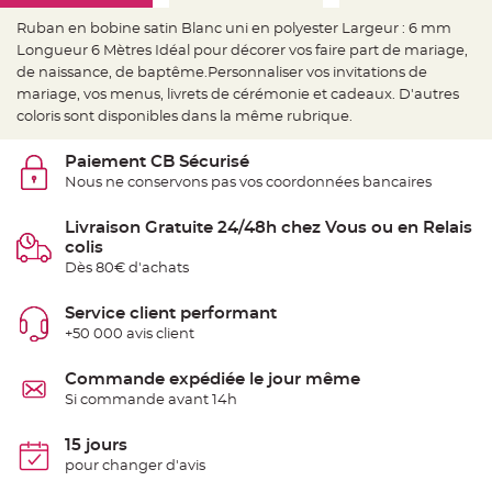
e
d
Ruban en bobine satin Blanc uni en polyester Largeur : 6 mm
e
c
Longueur 6 Mètres Idéal pour décorer vos faire part de mariage,
h
a
de naissance, de baptême.Personnaliser vos invitations de
i
mariage, vos menus, livrets de cérémonie et cadeaux. D'autres
s
e
coloris sont disponibles dans la même rubrique.
m
a
r
Paiement CB Sécurisé
i
a
Nous ne conservons pas vos coordonnées bancaires
g
e
Livraison Gratuite 24/48h chez Vous ou en Relais
L
colis
a
n
Dès 80€ d'achats
t
e
r
Service client performant
n
e
+50 000 avis client
v
o
l
Commande expédiée le jour même
a
n
Si commande avant 14h
t
e
e
15 jours
t
f
pour changer d'avis
l
o