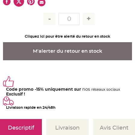
u
m
B
a
n
d
e
r
o
Cliquez ici pour être alerté du retour en stock
l
e
e
t
M'alerter du retour en stock
g
u
i
r
l
a
n
d
e
m
Code promo -15% uniquement sur
nos
ré
seaux
sociaux
a
r
Exclusif !
i
a
g
Livraison rapide en 24/48h
e
H
o
u
Descriptif
Livraison
Avis Client
s
s