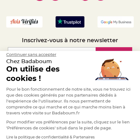
S
- Mandat Administratif
u
s
- Recrutement
p
e
n
s
i
o
n
b
Inscrivez-vous à notre newsletter
o
u
l
Inscription
Continuer sans accepter
e
p
Chez Badaboum
a
p
On utilise des
i
e
Espace Pro
cookies !
r
T
Demander un devis
Pour le bon fonctionnement de notre site, vous ne trouvez ici
a
p
que des cookies générés par nos partenaires dédiés à
i
l'expérience de l'utilisateur. Ils nous permettent de
s
d
comprendre ce qui marche et ce qui marche moins bien à
e
travers votre visite sur Badaboum.fr
s
a
l
Pour modifier vos préférences par la suite, cliquez sur le lien
l
'Préférences de cookies' situé dans le pied de page.
e
e
t
Lire la politique de confidentialité & Partenaires
RGPD
T