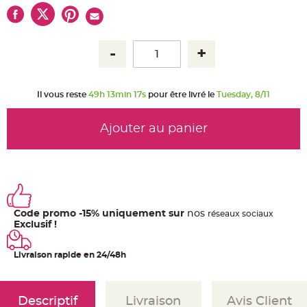
u
m
B
a
n
d
e
r
o
l
Il vous reste
49h 13min 17s
pour être livré le
Tuesday, 8/11
e
e
t
g
Ajouter au panier
u
i
r
l
a
n
d
e
m
a
Code promo -15% uniquement sur
nos
r
ré
seaux
sociaux
i
Exclusif !
a
g
e
Livraison rapide en 24/48h
H
o
u
s
Descriptif
Livraison
Avis Client
s