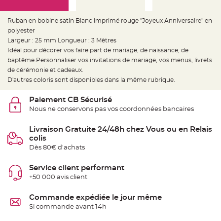
e
d
e
c
Ruban en bobine satin Blanc imprimé rouge "Joyeux Anniversaire" en
h
polyester
a
i
Largeur : 25 mm Longueur : 3 Mètres
s
e
Idéal pour décorer vos faire part de mariage, de naissance, de
m
baptême.Personnaliser vos invitations de mariage, vos menus, livrets
a
r
de cérémonie et cadeaux.
i
a
D'autres coloris sont disponibles dans la même rubrique.
g
e
Paiement CB Sécurisé
L
Nous ne conservons pas vos coordonnées bancaires
a
n
t
Livraison Gratuite 24/48h chez Vous ou en Relais
e
r
colis
n
Dès 80€ d'achats
e
v
o
l
Service client performant
a
+50 000 avis client
n
t
e
e
Commande expédiée le jour même
t
Si commande avant 14h
f
l
o