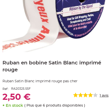
e
A
r
t
i
c
l
e
L
u
m
i
n
e
u
x
Skip
to
B
a
Ruban en bobine Satin Blanc imprimé
the
l
beginning
l
rouge
o
of
n
the
m
images
a
Ruban Satin Blanc imprimé rouge pas cher
r
gallery
i
a
RA20325.55F
Ref :
g
e
2,50 €
1
avis
&
H
é
En stock
( Plus que 6 produits disponibles )
l
i