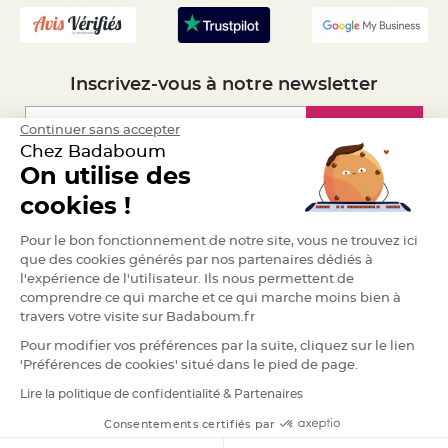
S
u
s
p
e
n
s
Inscrivez-vous à notre newsletter
i
o
n
b
Inscription
Continuer sans accepter
o
Chez Badaboum
u
l
On utilise des
e
p
Espace Pro
a
cookies !
p
i
Demander un devis
e
Pour le bon fonctionnement de notre site, vous ne trouvez ici
r
que des cookies générés par nos partenaires dédiés à
l'expérience de l'utilisateur. Ils nous permettent de
T
a
comprendre ce qui marche et ce qui marche moins bien à
p
i
travers votre visite sur Badaboum.fr
s
d
Pour modifier vos préférences par la suite, cliquez sur le lien
e
s
'Préférences de cookies' situé dans le pied de page.
a
l
Lire la politique de confidentialité & Partenaires
RGPD
l
e
e
Consentements certifiés par
t
T