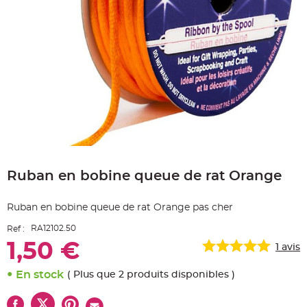
e
A
r
t
i
c
l
e
L
u
m
i
n
e
u
x
Skip
B
to
a
Ruban en bobine queue de rat Orange
the
l
beginning
l
o
of
n
Ruban en bobine queue de rat Orange pas cher
the
m
a
images
r
RA12102.50
Ref :
gallery
i
a
1,50 €
1
avis
g
e
&
En stock
( Plus que 2 produits disponibles )
H
é
l
i