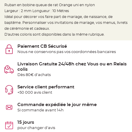
e
d
Ruban en bobine queue de rat Orange uni en nylon
e
Largeur : 2 mm Longueur : 10 Mètres
c
h
Idéal pour décorer vos faire part de mariage, de naissance, de
a
i
baptême. Personnaliser vos invitations de mariage, vos menus, livrets
s
de cérémonie et cadeaux.
e
m
D'autres coloris sont disponibles dans la même rubrique.
a
r
i
Paiement CB Sécurisé
a
g
Nous ne conservons pas vos coordonnées bancaires
e
L
Livraison Gratuite 24/48h chez Vous ou en Relais
a
colis
n
t
Dès 80€ d'achats
e
r
n
Service client performant
e
v
+50 000 avis client
o
l
a
Commande expédiée le jour même
n
t
Si commande avant 14h
e
e
t
15 jours
f
l
pour changer d'avis
o