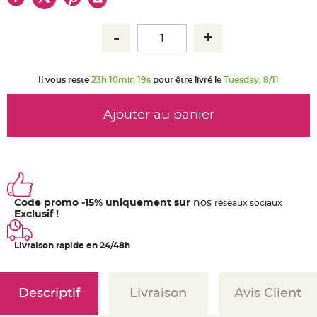
u
m
B
a
n
d
e
r
Il vous reste
23h 10min 19s
pour être livré le
Tuesday, 8/11
o
l
e
e
Ajouter au panier
t
g
u
i
r
l
a
n
d
e
Code promo -15% uniquement sur
nos
ré
seaux
sociaux
m
a
Exclusif !
r
i
a
Livraison rapide en 24/48h
g
e
H
o
Descriptif
Livraison
Avis Client
u
s
s