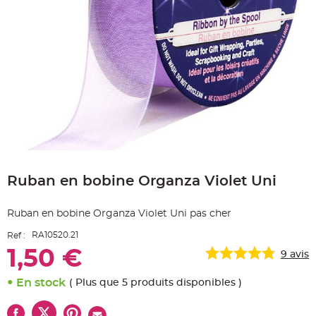
e
A
r
t
i
c
l
e
L
u
m
i
n
e
u
x
Skip
B
to
a
Ruban en bobine Organza Violet Uni
the
l
beginning
l
o
of
n
Ruban en bobine Organza Violet Uni pas cher
the
m
a
images
r
RA10520.21
Ref :
gallery
i
a
1,50 €
9
avis
g
e
&
En stock
( Plus que 5 produits disponibles )
H
é
l
i