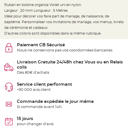
e
d
Ruban en bobine organza Violet uni en nylon
e
Largeur : 20 mm Longueur : 5 Mètres
c
h
Idéal pour décorer vos faire part de mariage, de naissance, de
a
i
baptême. Personnaliser vos invitations de mariage, vos menus, livrets
s
de cérémonie et cadeaux.
e
m
D'autres coloris sont disponibles dans la même rubrique.
a
r
i
Paiement CB Sécurisé
a
g
Nous ne conservons pas vos coordonnées bancaires
e
L
Livraison Gratuite 24/48h chez Vous ou en Relais
a
colis
n
t
Dès 80€ d'achats
e
r
n
Service client performant
e
v
+50 000 avis client
o
l
a
Commande expédiée le jour même
n
t
Si commande avant 14h
e
e
t
15 jours
f
l
pour changer d'avis
o