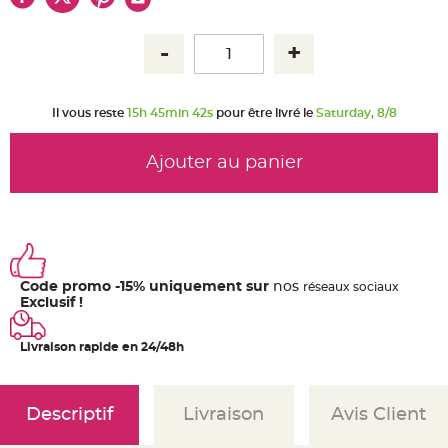
u
m
B
a
n
d
e
r
Il vous reste
15h 45min 42s
pour être livré le
Saturday, 8/8
o
l
e
e
Ajouter au panier
t
g
u
i
r
l
a
n
d
e
Code promo -15% uniquement sur
nos
ré
seaux
sociaux
m
a
Exclusif !
r
i
a
Livraison rapide en 24/48h
g
e
H
o
Descriptif
Livraison
Avis Client
u
s
s