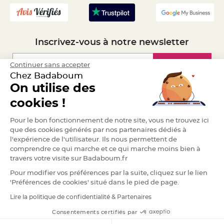
S
u
s
p
e
n
s
Inscrivez-vous à notre newsletter
i
o
n
b
Inscription
Continuer sans accepter
o
Chez Badaboum
u
l
On utilise des
e
p
Espace Pro
a
cookies !
p
i
Demander un devis
e
Pour le bon fonctionnement de notre site, vous ne trouvez ici
r
que des cookies générés par nos partenaires dédiés à
l'expérience de l'utilisateur. Ils nous permettent de
T
a
comprendre ce qui marche et ce qui marche moins bien à
p
i
travers votre visite sur Badaboum.fr
s
d
Pour modifier vos préférences par la suite, cliquez sur le lien
e
s
'Préférences de cookies' situé dans le pied de page.
a
l
Lire la politique de confidentialité & Partenaires
RGPD
l
e
e
Consentements certifiés par
t
T