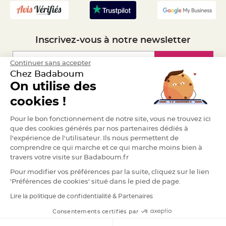
S
u
s
p
e
n
Inscrivez-vous à notre newsletter
s
i
o
n
Inscription
Continuer sans accepter
b
o
Chez Badaboum
u
l
On utilise des
e
Espace Pro
p
cookies !
a
p
i
Demander un devis
e
Pour le bon fonctionnement de notre site, vous ne trouvez ici
r
que des cookies générés par nos partenaires dédiés à
l'expérience de l'utilisateur. Ils nous permettent de
T
a
comprendre ce qui marche et ce qui marche moins bien à
p
travers votre visite sur Badaboum.fr
i
s
d
Pour modifier vos préférences par la suite, cliquez sur le lien
e
'Préférences de cookies' situé dans le pied de page.
s
a
l
Lire la politique de confidentialité & Partenaires
RGPD
l
e
Consentements certifiés par
e
t
T