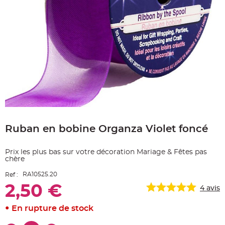
e
A
r
t
i
c
l
e
L
u
m
i
n
e
u
x
Skip
B
to
a
Ruban en bobine Organza Violet foncé
the
l
beginning
l
o
of
n
Prix les plus bas sur votre décoration Mariage & Fêtes pas
the
m
chère
a
images
r
gallery
i
RA10525.20
Ref :
a
g
2,50 €
4
avis
e
&
H
En rupture de stock
é
l
i