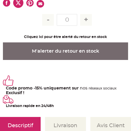
u
m
B
a
n
d
e
r
o
Cliquez ici pour être alerté du retour en stock
l
e
e
t
M'alerter du retour en stock
g
u
i
r
l
a
n
d
e
m
a
Code promo -15% uniquement sur
nos
ré
seaux
sociaux
r
Exclusif !
i
a
g
e
Livraison rapide en 24/48h
H
o
u
Descriptif
Livraison
Avis Client
s
s