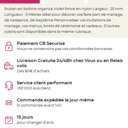
e
d
e
Ruban en bobine organza Violet foncé en nylon Largeur : 25 mm
c
Longueur : 5 Mètres Idéal pour décorer vos faire part de mariage,
h
a
de naissance, de baptême.Personnaliser vos invitations de
i
s
mariage, vos menus, livrets de cérémonie et cadeaux. D'autres
e
coloris sont disponibles dans la même rubrique.
m
a
r
i
Paiement CB Sécurisé
a
Nous ne conservons pas vos coordonnées bancaires
g
e
Livraison Gratuite 24/48h chez Vous ou en Relais
L
a
colis
n
Dès 80€ d'achats
t
e
r
n
Service client performant
e
+50 000 avis client
v
o
l
a
Commande expédiée le jour même
n
Si commande avant 14h
t
e
e
t
15 jours
f
pour changer d'avis
l
o