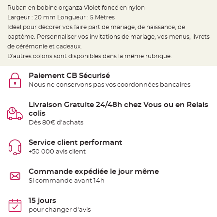
e
d
Ruban en bobine organza Violet foncé en nylon
e
Largeur : 20 mm Longueur : 5 Mètres
c
h
Idéal pour décorer vos faire part de mariage, de naissance, de
a
i
baptême. Personnaliser vos invitations de mariage, vos menus, livrets
s
de cérémonie et cadeaux.
e
m
D'autres coloris sont disponibles dans la même rubrique.
a
r
i
Paiement CB Sécurisé
a
g
Nous ne conservons pas vos coordonnées bancaires
e
Livraison Gratuite 24/48h chez Vous ou en Relais
L
a
colis
n
t
Dès 80€ d'achats
e
r
n
Service client performant
e
v
+50 000 avis client
o
l
a
Commande expédiée le jour même
n
t
Si commande avant 14h
e
e
t
15 jours
f
l
pour changer d'avis
o