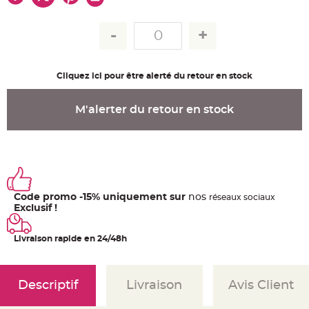
u
m
B
a
n
d
e
r
Cliquez ici pour être alerté du retour en stock
o
l
e
e
M'alerter du retour en stock
t
g
u
i
r
l
a
n
d
e
Code promo -15% uniquement sur
nos
ré
seaux
sociaux
m
a
Exclusif !
r
i
a
Livraison rapide en 24/48h
g
e
H
o
Descriptif
Livraison
Avis Client
u
s
s