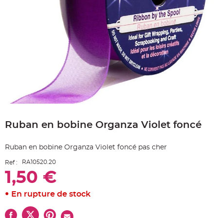
e
A
r
t
i
c
l
e
L
u
m
i
n
e
u
x
Skip
B
to
a
Ruban en bobine Organza Violet foncé
the
l
beginning
l
o
of
n
Ruban en bobine Organza Violet foncé pas cher
the
m
a
images
r
RA10520.20
Ref :
gallery
i
1,50 €
a
g
e
&
En rupture de stock
H
é
l
i