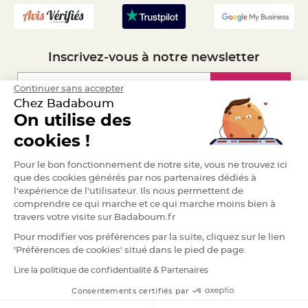
S
u
s
p
e
n
s
Inscrivez-vous à notre newsletter
i
o
n
b
Inscription
Continuer sans accepter
o
Chez Badaboum
u
l
On utilise des
e
p
Espace Pro
a
cookies !
p
i
Demander un devis
e
Pour le bon fonctionnement de notre site, vous ne trouvez ici
r
que des cookies générés par nos partenaires dédiés à
l'expérience de l'utilisateur. Ils nous permettent de
T
a
comprendre ce qui marche et ce qui marche moins bien à
p
i
travers votre visite sur Badaboum.fr
s
d
Pour modifier vos préférences par la suite, cliquez sur le lien
e
s
'Préférences de cookies' situé dans le pied de page.
a
l
Lire la politique de confidentialité & Partenaires
RGPD
l
e
e
Consentements certifiés par
t
T