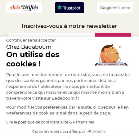
S
u
s
p
e
n
s
Inscrivez-vous à notre newsletter
i
o
n
b
Inscription
Continuer sans accepter
o
Chez Badaboum
u
l
On utilise des
e
p
Espace Pro
a
cookies !
p
i
Demander un devis
e
Pour le bon fonctionnement de notre site, vous ne trouvez ici
r
que des cookies générés par nos partenaires dédiés à
l'expérience de l'utilisateur. Ils nous permettent de
T
a
comprendre ce qui marche et ce qui marche moins bien à
p
i
travers votre visite sur Badaboum.fr
s
d
Pour modifier vos préférences par la suite, cliquez sur le lien
e
s
'Préférences de cookies' situé dans le pied de page.
a
l
Lire la politique de confidentialité & Partenaires
RGPD
l
e
e
Consentements certifiés par
t
T