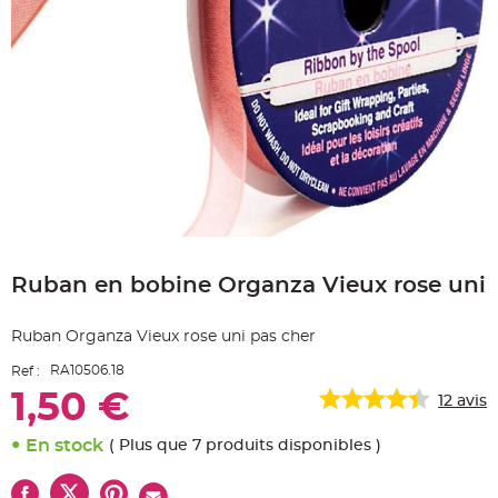
e
A
r
t
i
c
l
e
L
u
m
i
n
e
u
x
Skip
B
to
a
Ruban en bobine Organza Vieux rose uni
the
l
beginning
l
o
of
n
Ruban Organza Vieux rose uni pas cher
the
m
a
images
r
RA10506.18
Ref :
gallery
i
a
1,50 €
12
avis
g
e
&
En stock
( Plus que 7 produits disponibles )
H
é
l
i