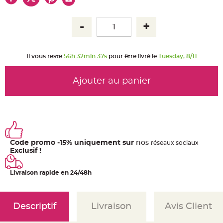
u
m
B
a
n
d
e
r
Il vous reste
56h 32min 37s
pour être livré le
Tuesday, 8/11
o
l
e
e
Ajouter au panier
t
g
u
i
r
l
a
n
d
e
Code promo -15% uniquement sur
nos
ré
seaux
sociaux
m
a
Exclusif !
r
i
a
Livraison rapide en 24/48h
g
e
H
o
Descriptif
Livraison
Avis Client
u
s
s