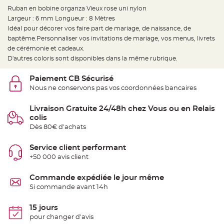
e
d
Ruban en bobine organza Vieux rose uni nylon
e
Largeur : 6 mm Longueur : 8 Mètres
c
h
Idéal pour décorer vos faire part de mariage, de naissance, de
a
i
baptême.Personnaliser vos invitations de mariage, vos menus, livrets
s
de cérémonie et cadeaux.
e
m
D'autres coloris sont disponibles dans la même rubrique.
a
r
i
Paiement CB Sécurisé
a
g
Nous ne conservons pas vos coordonnées bancaires
e
L
Livraison Gratuite 24/48h chez Vous ou en Relais
a
colis
n
t
Dès 80€ d'achats
e
r
n
Service client performant
e
v
+50 000 avis client
o
l
a
Commande expédiée le jour même
n
t
Si commande avant 14h
e
e
t
15 jours
f
l
pour changer d'avis
o