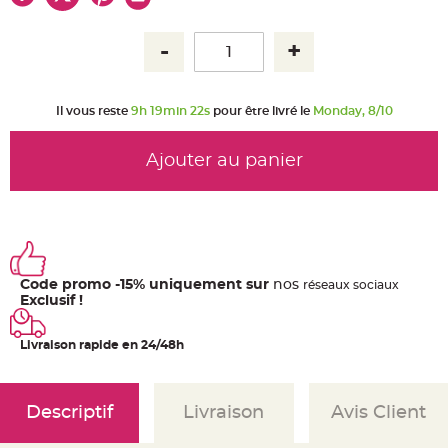
u
m
B
a
n
d
e
r
Il vous reste
9h 19min 22s
pour être livré le
Monday, 8/10
o
l
e
e
Ajouter au panier
t
g
u
i
r
l
a
n
d
e
Code promo -15% uniquement sur
nos
ré
seaux
sociaux
m
a
Exclusif !
r
i
a
Livraison rapide en 24/48h
g
e
H
o
Descriptif
Livraison
Avis Client
u
s
s