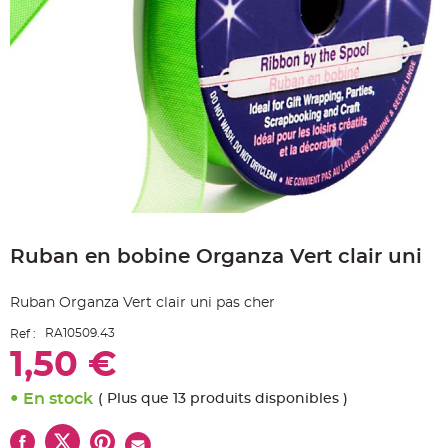
e
A
r
t
i
c
l
e
L
u
m
i
n
e
u
x
Skip
B
to
a
Ruban en bobine Organza Vert clair uni
the
l
beginning
l
o
of
n
Ruban Organza Vert clair uni pas cher
the
m
a
images
r
RA10509.43
Ref :
gallery
i
1,50 €
a
g
e
&
En stock
( Plus que 13 produits disponibles )
H
é
l
i