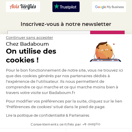
S
u
s
p
e
n
s
Inscrivez-vous à notre newsletter
i
o
n
b
Inscription
Continuer sans accepter
o
Chez Badaboum
u
l
On utilise des
e
p
Espace Pro
cookies !
a
p
i
Demander un devis
e
Pour le bon fonctionnement de notre site, vous ne trouvez ici
r
que des cookies générés par nos partenaires dédiés à
l'expérience de l'utilisateur. Ils nous permettent de
T
a
comprendre ce qui marche et ce qui marche moins bien à
p
travers votre visite sur Badaboum.fr
i
s
d
Pour modifier vos préférences par la suite, cliquez sur le lien
e
'Préférences de cookies' situé dans le pied de page.
s
a
l
Lire la politique de confidentialité & Partenaires
RGPD
l
e
Consentements certifiés par
e
t
T