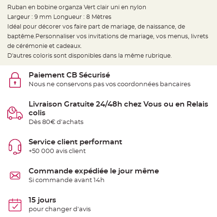
e
Ruban en bobine organza Vert clair uni en nylon
d
e
Largeur : 9 mm Longueur : 8 Mètres
c
h
Idéal pour décorer vos faire part de mariage, de naissance, de
a
baptême.Personnaliser vos invitations de mariage, vos menus, livrets
i
s
de cérémonie et cadeaux.
e
m
D'autres coloris sont disponibles dans la même rubrique.
a
r
i
Paiement CB Sécurisé
a
g
Nous ne conservons pas vos coordonnées bancaires
e
Livraison Gratuite 24/48h chez Vous ou en Relais
L
a
colis
n
t
Dès 80€ d'achats
e
r
n
Service client performant
e
v
+50 000 avis client
o
l
a
Commande expédiée le jour même
n
t
Si commande avant 14h
e
e
t
15 jours
f
l
pour changer d'avis
o