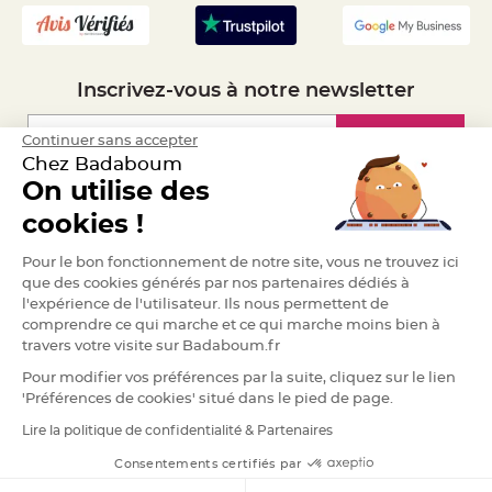
S
u
s
p
e
n
s
Inscrivez-vous à notre newsletter
i
o
n
b
Inscription
Continuer sans accepter
o
Chez Badaboum
u
l
On utilise des
e
p
Espace Pro
cookies !
a
p
i
Demander un devis
e
Pour le bon fonctionnement de notre site, vous ne trouvez ici
r
que des cookies générés par nos partenaires dédiés à
l'expérience de l'utilisateur. Ils nous permettent de
T
a
comprendre ce qui marche et ce qui marche moins bien à
p
travers votre visite sur Badaboum.fr
i
s
d
Pour modifier vos préférences par la suite, cliquez sur le lien
e
'Préférences de cookies' situé dans le pied de page.
s
a
l
Lire la politique de confidentialité & Partenaires
RGPD
l
e
Consentements certifiés par
e
t
T