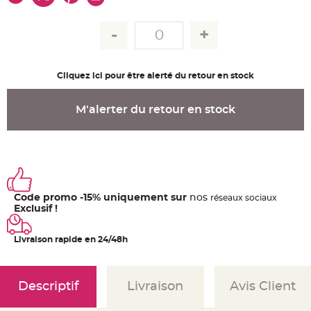
u
m
B
a
n
d
e
r
Cliquez ici pour être alerté du retour en stock
o
l
e
e
M'alerter du retour en stock
t
g
u
i
r
l
a
n
d
e
Code promo -15% uniquement sur
nos
ré
seaux
sociaux
m
a
Exclusif !
r
i
a
Livraison rapide en 24/48h
g
e
H
o
Descriptif
Livraison
Avis Client
u
s
s