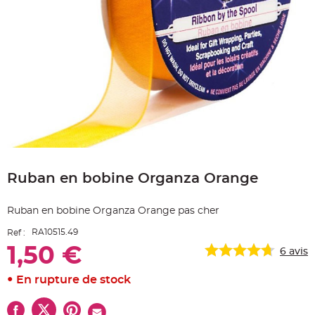
e
A
r
t
i
c
l
e
L
u
m
i
n
e
u
x
Skip
to
B
a
Ruban en bobine Organza Orange
the
l
beginning
l
o
of
n
Ruban en bobine Organza Orange pas cher
the
m
images
a
RA10515.49
Ref :
r
gallery
i
1,50 €
a
6
avis
g
e
&
En rupture de stock
H
é
l
i