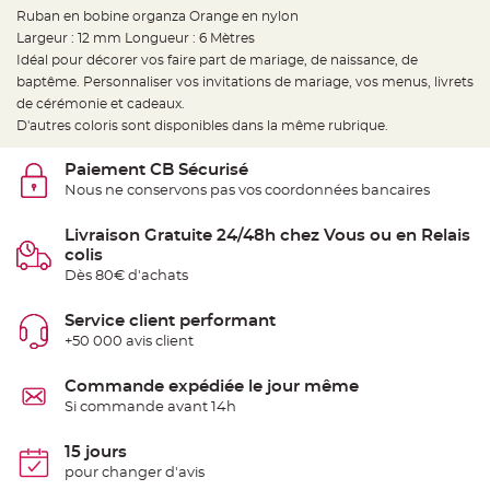
e
Ruban en bobine organza Orange en nylon
d
e
Largeur : 12 mm Longueur : 6 Mètres
c
h
Idéal pour décorer vos faire part de mariage, de naissance, de
a
baptême. Personnaliser vos invitations de mariage, vos menus, livrets
i
s
de cérémonie et cadeaux.
e
m
D'autres coloris sont disponibles dans la même rubrique.
a
r
i
Paiement CB Sécurisé
a
g
Nous ne conservons pas vos coordonnées bancaires
e
Livraison Gratuite 24/48h chez Vous ou en Relais
L
a
colis
n
t
Dès 80€ d'achats
e
r
n
Service client performant
e
v
+50 000 avis client
o
l
a
Commande expédiée le jour même
n
t
Si commande avant 14h
e
e
t
15 jours
f
l
pour changer d'avis
o