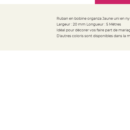
Mariage
the
Décoration
images
table
gallery
Ruban en bobine organza Jaune uni en ny
mariage
Largeur : 20 mm Longueur : 5 Mètres
Bougeoirs
Idéal pour décorer vos faire part de maria
et
D'autres coloris sont disponibles dans la
Photophores
Bougie
décoration
Centre
de
table
&
Vase
Mariage
Chemin
de
table
Mariage