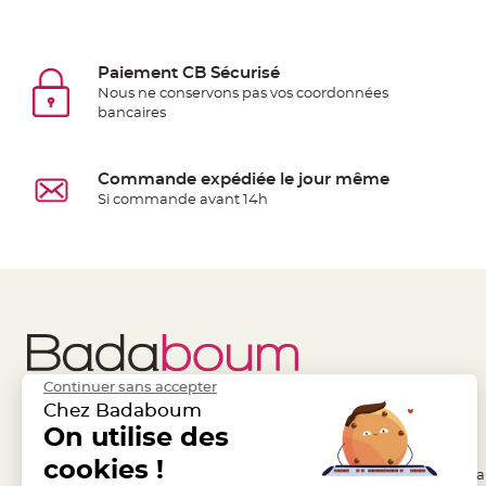
jetable
Chevalet
de
Paiement CB Sécurisé
table
Nous ne conservons pas vos coordonnées
bancaires
Mariage
Colombe,
Papillon,
Commande expédiée le jour même
Cage
Si commande avant 14h
oiseau
Confettis
et
Pétale
de
rose
Déco
Continuer sans accepter
Ardoise
Chez Badaboum
Déco
Liens Utiles
On utilise des
Legal
Naturelle
cookies !
- Questions / Réponses
- Conditions Généra
Mariage