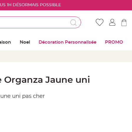
OUS 1H DÉSORMAIS POSSIBLE
Déjà client ?
Connectez vous pour retrouver vos coups de
aison
Noel
Décoration Personnalisée
PROMO
coeur
Me connecter
Mot de passe oublié ?
 Organza Jaune uni
Nouveau client ?
une uni pas cher
Créer mon compte