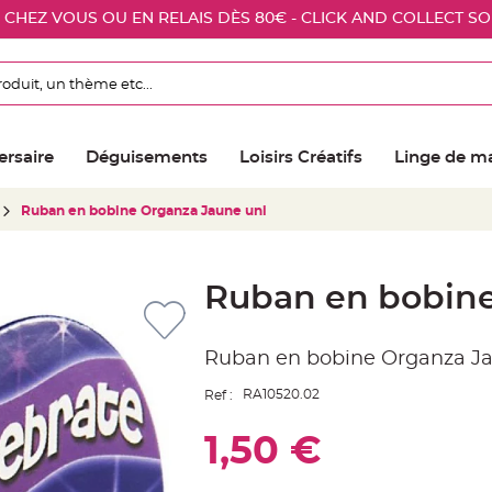
E CHEZ VOUS OU EN RELAIS DÈS 80€ - CLICK AND COLLECT S
ersaire
Déguisements
Loisirs Créatifs
Linge de m
Ruban en bobine Organza Jaune uni
Ruban en bobine
Ruban en bobine Organza Ja
RA10520.02
Ref :
1,50 €