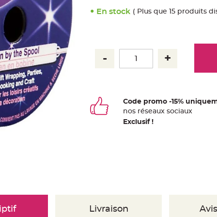
En stock
( Plus que 15 produits di
Code promo -15% uniquem
nos
ré
seaux
sociaux
Exclusif !
ptif
Livraison
Avis