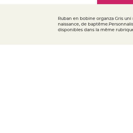
Mariage
the
Décoration
images
table
gallery
Ruban en bobine organza Gris uni n
mariage
naissance, de baptême.Personnalise
Bougeoirs
disponibles dans la même rubrique
et
Photophores
Bougie
décoration
Centre
de
table
&
Vase
Mariage
Chemin
de
table
Mariage