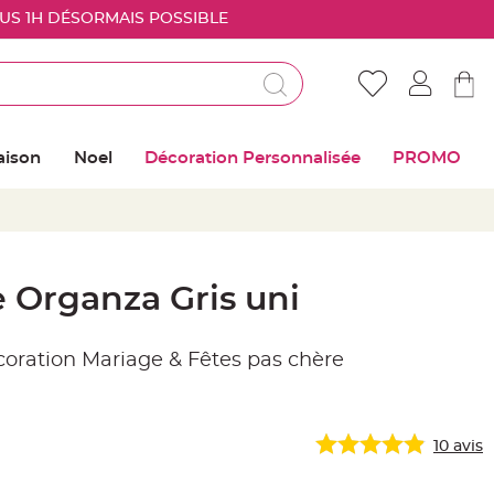
OUS 1H DÉSORMAIS POSSIBLE
Déjà client ?
Connectez vous pour retrouver vos coups de
aison
Noel
Décoration Personnalisée
PROMO
coeur
Me connecter
Mot de passe oublié ?
 Organza Gris uni
Nouveau client ?
écoration Mariage & Fêtes pas chère
Créer mon compte
10
avis