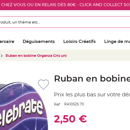
E CHEZ VOUS OU EN RELAIS DÈS 80€ - CLICK AND COLLECT S
ersaire
Déguisements
Loisirs Créatifs
Linge de m
Ruban en bobine Organza Gris uni
Ruban en bobine
Prix les plus bas sur votre d
RA10525.70
Ref :
2,50 €