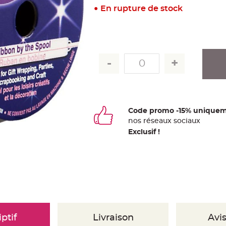
En rupture de stock
Code promo -15% uniquem
nos
ré
seaux
sociaux
Exclusif !
ptif
Livraison
Avis