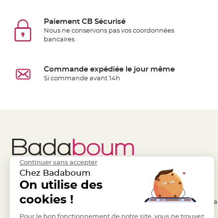
jetable
Chevalet
Paiement CB Sécurisé
de
Nous ne conservons pas vos coordonnées
bancaires
table
Mariage
Colombe,
Commande expédiée le jour même
Papillon,
Si commande avant 14h
Cage
oiseau
Confettis
et
Pétale
de
rose
Continuer sans accepter
Déco
Chez Badaboum
Ardoise
Liens Utiles
On utilise des
Legal
Déco
cookies !
- Questions / Réponses
- Conditions Généra
Naturelle
Mariage
- Nous contacter
Pour le bon fonctionnement de notre site, vous ne trouvez
- RGPD