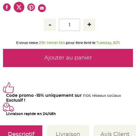
u
m
B
a
n
d
e
r
o
l
Il vous reste
23h 14min 55s
pour être livré le
Tuesday, 8/11
e
e
t
g
Ajouter au panier
u
i
r
l
a
n
d
e
m
a
r
Code promo -15% uniquement sur
nos
ré
seaux
sociaux
i
Exclusif !
a
g
e
Livraison rapide en 24/48h
H
o
u
s
s
Descriptif
Livraison
Avis Client