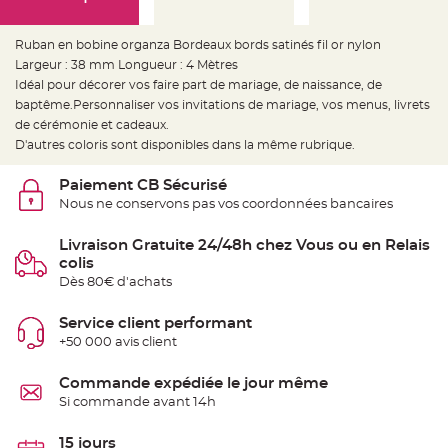
e
d
e
c
Ruban en bobine organza Bordeaux bords satinés fil or nylon
h
a
Largeur : 38 mm Longueur : 4 Mètres
i
Idéal pour décorer vos faire part de mariage, de naissance, de
s
e
baptême.Personnaliser vos invitations de mariage, vos menus, livrets
m
a
de cérémonie et cadeaux.
r
D'autres coloris sont disponibles dans la même rubrique.
i
a
g
e
Paiement CB Sécurisé
Nous ne conservons pas vos coordonnées bancaires
L
a
n
Livraison Gratuite 24/48h chez Vous ou en Relais
t
colis
e
r
Dès 80€ d'achats
n
e
v
Service client performant
o
l
+50 000 avis client
a
n
t
Commande expédiée le jour même
e
e
Si commande avant 14h
t
f
l
15 jours
o