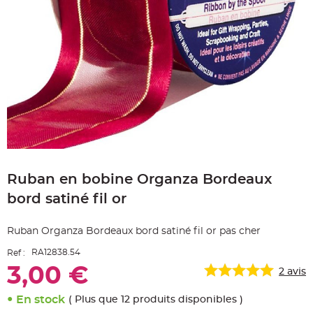
e
A
r
t
i
c
l
e
L
u
m
i
n
e
u
x
Skip
B
to
a
Ruban en bobine Organza Bordeaux
the
l
beginning
l
bord satiné fil or
o
of
n
the
m
a
images
Ruban Organza Bordeaux bord satiné fil or pas cher
r
gallery
i
a
RA12838.54
Ref :
g
e
3,00 €
2
avis
&
H
é
En stock
l
( Plus que 12 produits disponibles )
i