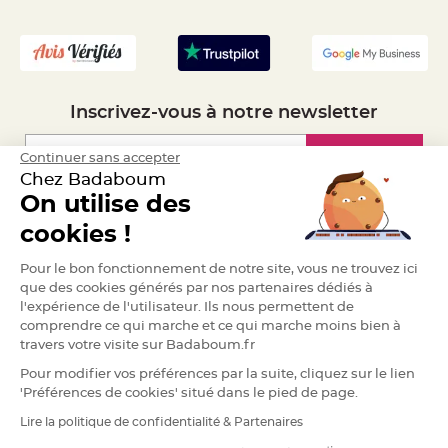
S
- Recrutement
u
s
p
e
n
s
i
o
Inscrivez-vous à notre newsletter
n
b
o
u
Inscription
Continuer sans accepter
l
e
Chez Badaboum
p
On utilise des
a
p
Espace Pro
i
cookies !
e
r
Demander un devis
Pour le bon fonctionnement de notre site, vous ne trouvez ici
T
que des cookies générés par nos partenaires dédiés à
a
p
l'expérience de l'utilisateur. Ils nous permettent de
i
comprendre ce qui marche et ce qui marche moins bien à
s
d
travers votre visite sur Badaboum.fr
e
s
Pour modifier vos préférences par la suite, cliquez sur le lien
a
l
'Préférences de cookies' situé dans le pied de page.
l
e
Lire la politique de confidentialité & Partenaires
e
RGPD
t
T