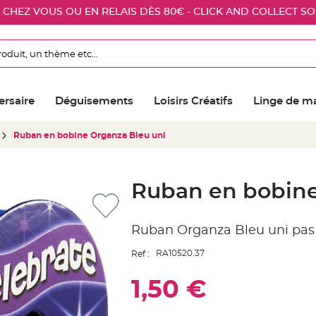
E CHEZ VOUS OU EN RELAIS DÈS 80€ - CLICK AND COLLECT S
ersaire
Déguisements
Loisirs Créatifs
Linge de m
Ruban en bobine Organza Bleu uni
Ruban en bobine
Ruban Organza Bleu uni pas
RA10520.37
Ref :
1,50 €