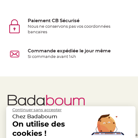
jetable
Chevalet
de
Paiement CB Sécurisé
table
Nous ne conservons pas vos coordonnées
bancaires
Mariage
Colombe,
Papillon,
Commande expédiée le jour même
Cage
Si commande avant 14h
oiseau
Confettis
et
Pétale
de
rose
Déco
Continuer sans accepter
Ardoise
Chez Badaboum
Déco
Liens Utiles
On utilise des
Legal
Naturelle
cookies !
- Questions / Réponses
- Conditions Généra
Mariage