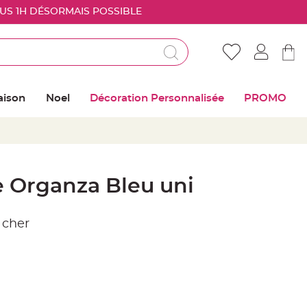
OUS 1H DÉSORMAIS POSSIBLE
Déjà client ?
Connectez vous pour retrouver vos coups de
aison
Noel
Décoration Personnalisée
PROMO
coeur
Me connecter
Mot de passe oublié ?
 Organza Bleu uni
Nouveau client ?
 cher
Créer mon compte