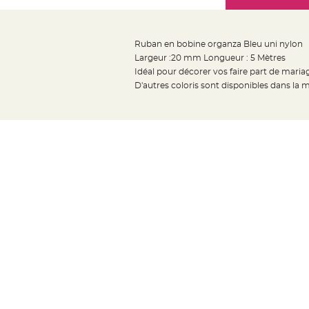
Mariage
the
Décoration
images
table
gallery
Ruban en bobine organza Bleu uni nylon
mariage
Largeur :20 mm Longueur : 5 Mètres
Bougeoirs
Idéal pour décorer vos faire part de mari
et
D'autres coloris sont disponibles dans la
Photophores
Bougie
décoration
Centre
de
table
&
Vase
Mariage
Chemin
de
table
Mariage