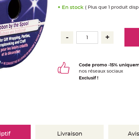
En stock
( Plus que 1 produit disp
Code promo -15% uniquem
nos
ré
seaux
sociaux
Exclusif !
ptif
Livraison
Avis