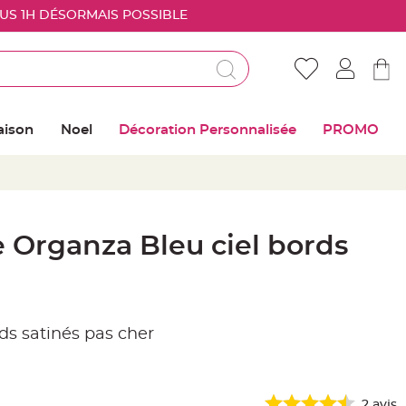
OUS 1H DÉSORMAIS POSSIBLE
Déjà client ?
Connectez vous pour retrouver vos coups de
aison
Noel
Décoration Personnalisée
PROMO
coeur
Me connecter
Mot de passe oublié ?
 Organza Bleu ciel bords
Nouveau client ?
Créer mon compte
ds satinés pas cher
2
avis