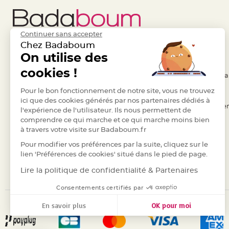
jetable
Chevalet
de
Continuer sans accepter
table
Chez Badaboum
Mariage
Liens Utiles
On utilise des
Legal
Colombe,
cookies !
- Questions / Réponses
- Conditions Généra
Papillon,
Cage
- Nous contacter
Pour le bon fonctionnement de notre site, vous ne trouvez
- RGPD
ici que des cookies générés par nos partenaires dédiés à
oiseau
- Suivre une commande
- Règles de confiden
l'expérience de l'utilisateur. Ils nous permettent de
Confettis
comprendre ce qui marche et ce qui marche moins bien
- Retourner un article
- Cookies
et
à travers votre visite sur Badaboum.fr
- Paiement Sécurisé
- Plan du site
Pétale
Pour modifier vos préférences par la suite, cliquez sur le
de
- Paiement en Plusieurs fois
lien 'Préférences de cookies' situé dans le pied de page.
rose
- Marques
Lire la politique de confidentialité & Partenaires
Déco
Consentements certifiés par
Ardoise
Déco
En savoir plus
OK pour moi
Naturelle
Axeptio consent
Plateforme de Gestion du Consentement : Personnalisez vos
Mariage