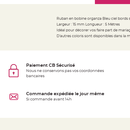
Mariage
the
Décoration
images
table
gallery
Ruban en bobine organza Bleu ciel bords sa
mariage
Largeur : 15 mm Longueur : 5 Mètres
Bougeoirs
Idéal pour décorer vos faire part de mari
et
D'autres coloris sont disponibles dans la
Photophores
Bougie
décoration
Centre
Paiement CB Sécurisé
de
Nous ne conservons pas vos coordonnées
bancaires
table
&
Vase
Commande expédiée le jour même
Mariage
Si commande avant 14h
Chemin
de
table
Mariage