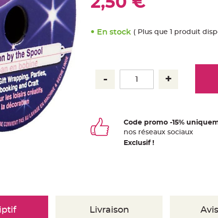
2,50 €
En stock
( Plus que 1 produit disp
Code promo -15% uniquem
nos
ré
seaux
sociaux
Exclusif !
ptif
Livraison
Avis