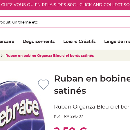
E CHEZ VOUS OU EN RELAIS DÈS 80€ - CLICK AND COLLECT S
ersaire
Déguisements
Loisirs Créatifs
Linge de m
Ruban en bobine Organza Bleu ciel bords satinés
Ruban en bobine
satinés
Ruban Organza Bleu ciel bor
RA12915.07
Ref :