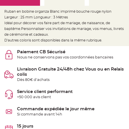
e
d
e
c
Ruban en bobine organza Blanc imprimé bouche rouge nylon
h
Largeur : 25 mm Longueur : 3 Mètres
a
i
Idéal pour décorer vos faire part de mariage, de naissance, de
s
e
baptême.Personnaliser vos invitations de mariage, vos menus, livrets
m
de cérémonie et cadeaux.
a
r
D'autres coloris sont disponibles dans la même rubrique.
i
a
g
Paiement CB Sécurisé
e
Nous ne conservons pas vos coordonnées bancaires
L
a
Livraison Gratuite 24/48h chez Vous ou en Relais
n
t
colis
e
r
Dès 80€ d'achats
n
e
v
Service client performant
o
l
+50 000 avis client
a
n
t
Commande expédiée le jour même
e
e
Si commande avant 14h
t
f
l
15 jours
o