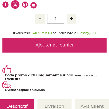
u
m
B
a
n
d
e
r
o
l
Il vous reste
54h 30min 11s
pour être livré le
Tuesday, 8/11
e
e
t
g
Ajouter au panier
u
i
r
l
a
n
d
e
m
a
Code promo -15% uniquement sur
nos
ré
seaux
sociaux
r
i
Exclusif !
a
g
e
Livraison rapide en 24/48h
H
o
u
s
Descriptif
Livraison
Avis Client
s