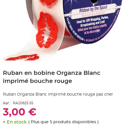
e
A
r
t
i
c
l
e
L
u
m
i
n
e
u
x
Skip
to
B
a
Ruban en bobine Organza Blanc
the
l
beginning
l
imprimé bouche rouge
o
of
n
the
m
images
a
Ruban Organza Blanc imprimé bouche rouge pas cher
r
gallery
i
a
RA20625.55
Ref :
g
3,00 €
e
&
H
é
En stock
( Plus que 5 produits disponibles )
l
i