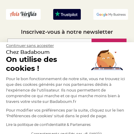
S
- Recrutement
u
s
p
e
n
s
i
o
Inscrivez-vous à notre newsletter
n
b
o
u
Inscription
Continuer sans accepter
l
Chez Badaboum
e
p
On utilise des
a
p
Espace Pro
i
cookies !
e
r
Demander un devis
Pour le bon fonctionnement de notre site, vous ne trouvez ici
T
que des cookies générés par nos partenaires dédiés à
a
l'expérience de l'utilisateur. Ils nous permettent de
p
i
comprendre ce qui marche et ce qui marche moins bien à
s
d
travers votre visite sur Badaboum.fr
e
s
Pour modifier vos préférences par la suite, cliquez sur le lien
a
l
'Préférences de cookies' situé dans le pied de page.
l
e
Lire la politique de confidentialité & Partenaires
RGPD
e
t
T
Consentements certifiés par