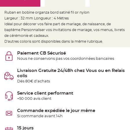
e
d
e
c
Ruban en bobine organza bord satiné fil or nylon
h
Largeur : 32 mm Longueur : 4 Mètres
a
i
Idéal pour décorer vos faire part de mariage, de naissance, de
s
e
baptême.Personnaliser vos invitations de mariage, vos menus, livrets
m
de cérémonie et cadeaux.
a
r
D'autres coloris sont disponibles dans la même rubrique.
i
a
g
Paiement CB Sécurisé
e
Nous ne conservons pas vos coordonnées bancaires
L
a
n
Livraison Gratuite 24/48h chez Vous ou en Relais
t
colis
e
r
Dès 80€ d'achats
n
e
v
Service client performant
o
l
+50 000 avis client
a
n
t
Commande expédiée le jour même
e
e
Si commande avant 14h
t
f
l
15 jours
o