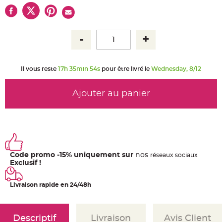
u
m
B
a
n
d
e
r
o
l
Il vous reste
17h 35min 54s
pour être livré le
Wednesday, 8/12
e
e
t
g
Ajouter au panier
u
i
r
l
a
n
d
e
m
a
r
Code promo -15% uniquement sur
nos
ré
seaux
sociaux
i
Exclusif !
a
g
e
Livraison rapide en 24/48h
H
o
u
s
Descriptif
Livraison
Avis Client
s