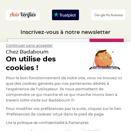
S
- Recrutement
u
s
p
e
n
s
i
o
Inscrivez-vous à notre newsletter
n
b
o
u
Inscription
Continuer sans accepter
l
e
Chez Badaboum
p
On utilise des
a
p
Espace Pro
i
cookies !
e
r
Demander un devis
Pour le bon fonctionnement de notre site, vous ne trouvez ici
T
que des cookies générés par nos partenaires dédiés à
a
p
l'expérience de l'utilisateur. Ils nous permettent de
i
comprendre ce qui marche et ce qui marche moins bien à
s
d
travers votre visite sur Badaboum.fr
e
s
Pour modifier vos préférences par la suite, cliquez sur le lien
a
l
'Préférences de cookies' situé dans le pied de page.
l
e
Lire la politique de confidentialité & Partenaires
e
RGPD
t
T