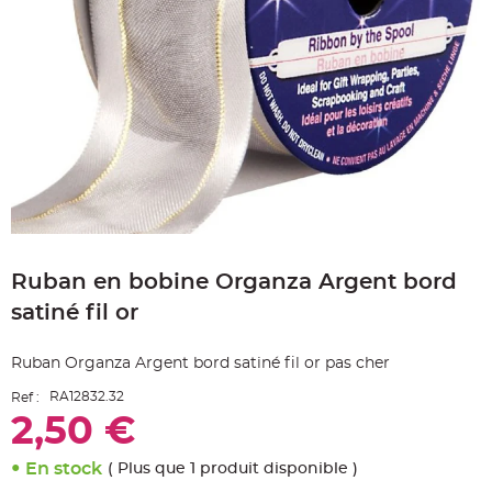
e
A
r
t
i
c
l
e
L
u
m
i
n
e
u
x
Skip
B
to
a
Ruban en bobine Organza Argent bord
the
l
beginning
l
satiné fil or
o
of
n
the
m
a
images
Ruban Organza Argent bord satiné fil or pas cher
r
gallery
i
a
RA12832.32
Ref :
g
e
2,50 €
&
H
é
En stock
( Plus que 1 produit disponible )
l
i