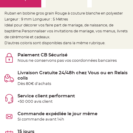
e
d
e
c
Ruban en bobine gros grain Rouge à couture blanche en polyester
h
a
Largeur : 9 mm Longueur : 5 Mètres
i
Idéal pour décorer vos faire part de mariage, de naissance, de
s
e
baptême.Personnaliser vos invitations de mariage, vos menus, livrets
m
a
de cérémonie et cadeaux.
r
D'autres coloris sont disponibles dans la même rubrique.
i
a
g
e
Paiement CB Sécurisé
Nous ne conservons pas vos coordonnées bancaires
L
a
n
Livraison Gratuite 24/48h chez Vous ou en Relais
t
colis
e
r
Dès 80€ d'achats
n
e
v
Service client performant
o
l
+50 000 avis client
a
n
t
Commande expédiée le jour même
e
e
Si commande avant 14h
t
f
l
15 jours
o