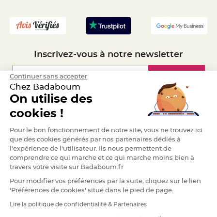
S
- Recrutement
u
s
p
e
n
s
i
o
Inscrivez-vous à notre newsletter
n
b
o
u
Inscription
Continuer sans accepter
l
e
Chez Badaboum
p
On utilise des
a
p
Espace Pro
i
cookies !
e
r
Demander un devis
Pour le bon fonctionnement de notre site, vous ne trouvez ici
T
que des cookies générés par nos partenaires dédiés à
a
p
l'expérience de l'utilisateur. Ils nous permettent de
i
comprendre ce qui marche et ce qui marche moins bien à
s
d
travers votre visite sur Badaboum.fr
e
s
Pour modifier vos préférences par la suite, cliquez sur le lien
a
l
'Préférences de cookies' situé dans le pied de page.
l
e
Lire la politique de confidentialité & Partenaires
e
RGPD
t
T