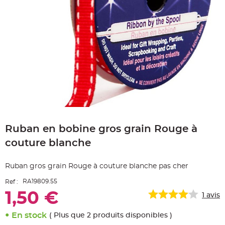
e
A
r
t
i
c
l
e
L
u
m
i
n
e
u
x
Skip
B
to
a
Ruban en bobine gros grain Rouge à
the
l
beginning
l
couture blanche
o
of
n
the
m
a
images
Ruban gros grain Rouge à couture blanche pas cher
r
gallery
i
a
RA19809.55
Ref :
g
e
1,50 €
1
avis
&
H
é
En stock
l
( Plus que 2 produits disponibles )
i