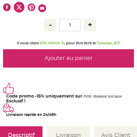
u
m
B
a
n
d
e
r
o
l
Il vous reste
69h 40min 2s
pour être livré le
Tuesday, 8/11
e
e
t
g
Ajouter au panier
u
i
r
l
a
n
d
e
m
a
r
Code promo -15% uniquement sur
nos
ré
seaux
sociaux
i
Exclusif !
a
g
e
Livraison rapide en 24/48h
H
o
u
s
s
Descriptif
Livraison
Avis Client