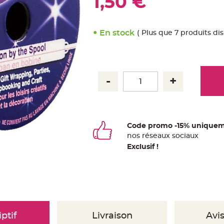
1,50 €
En stock
( Plus que 7 produits di
Code promo -15% uniquem
nos
ré
seaux
sociaux
Exclusif !
ptif
Livraison
Avis