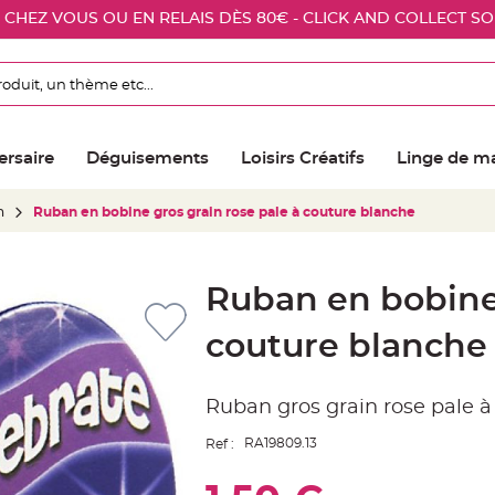
E CHEZ VOUS OU EN RELAIS DÈS 80€ - CLICK AND COLLECT S
ersaire
Déguisements
Loisirs Créatifs
Linge de m
n
Ruban en bobine gros grain rose pale à couture blanche
Ruban en bobine 
couture blanche
Ruban gros grain rose pale à
RA19809.13
Ref :