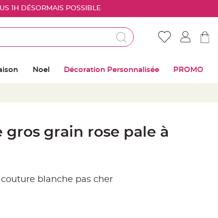
OUS 1H DÉSORMAIS POSSIBLE
Déjà client ?
Connectez vous pour retrouver vos coups de
aison
Noel
Décoration Personnalisée
PROMO
coeur
Me connecter
Mot de passe oublié ?
gros grain rose pale à
Nouveau client ?
Créer mon compte
 couture blanche pas cher