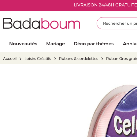
Nouveautés
LIVRAISON 24/48H GRATUIT
Mariage
Décoration
Rechercher
salle
mariage
Article
Nouveautés
Mariage
Déco par thèmes
Anniv
Lumineux
Ballon
Accueil
Loisirs Créatifs
Rubans & cordelettes
Ruban Gros grai
mariage
&
Hélium
Skip
Banderole
to
et
the
guirlande
end
mariage
of
Housse
the
de
images
chaise
gallery
mariage