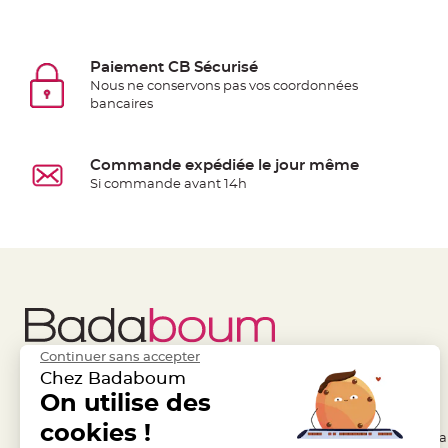
jetable
Chevalet
de
Paiement CB Sécurisé
table
Nous ne conservons pas vos coordonnées
bancaires
Mariage
Colombe,
Papillon,
Commande expédiée le jour même
Cage
Si commande avant 14h
oiseau
Confettis
et
Pétale
de
rose
Déco
Continuer sans accepter
Ardoise
Chez Badaboum
Déco
Liens Utiles
On utilise des
Legal
Naturelle
cookies !
- Questions / Réponses
- Conditions Généra
Mariage