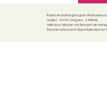
Mariage
the
Décoration
images
table
gallery
Ruban en bobine gros grain Rose pale à c
mariage
Largeur : 9 mm Longueur : 5 Mètres
Bougeoirs
Idéal pour décorer vos faire part de mari
et
D'autres coloris sont disponibles dans la
Photophores
Bougie
décoration
Centre
de
table
&
Vase
Mariage
Chemin
de
table
Mariage