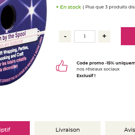
En stock
( Plus que 3 produits di
Code promo -15% uniquem
nos
ré
seaux
sociaux
Exclusif !
ptif
Livraison
Avis