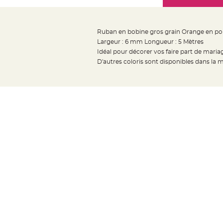
Mariage
the
Décoration
images
table
gallery
Ruban en bobine gros grain Orange en po
mariage
Largeur : 6 mm Longueur : 5 Mètres
Bougeoirs
Idéal pour décorer vos faire part de maria
et
D'autres coloris sont disponibles dans la
Photophores
Bougie
décoration
Centre
de
table
&
Vase
Mariage
Chemin
de
table
Mariage