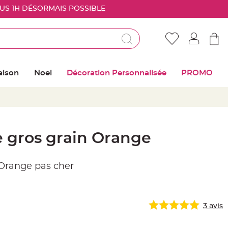
OUS 1H DÉSORMAIS POSSIBLE
Déjà client ?
Connectez vous pour retrouver vos coups de
aison
Noel
Décoration Personnalisée
PROMO
coeur
Me connecter
Mot de passe oublié ?
 gros grain Orange
Nouveau client ?
Orange pas cher
Créer mon compte
3
avis