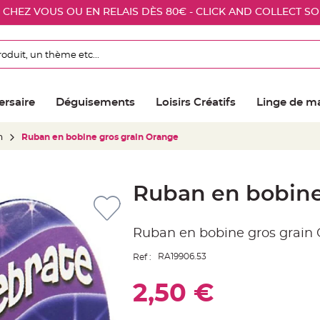
E CHEZ VOUS OU EN RELAIS DÈS 80€ - CLICK AND COLLECT S
ersaire
Déguisements
Loisirs Créatifs
Linge de m
n
Ruban en bobine gros grain Orange
Ruban en bobine
Ruban en bobine gros grain 
RA19906.53
Ref :
2,50 €