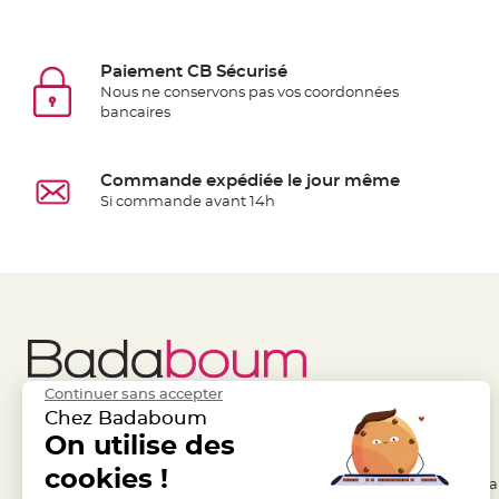
jetable
Chevalet
de
Paiement CB Sécurisé
table
Nous ne conservons pas vos coordonnées
bancaires
Mariage
Colombe,
Papillon,
Commande expédiée le jour même
Cage
Si commande avant 14h
oiseau
Confettis
et
Pétale
de
rose
Déco
Continuer sans accepter
Ardoise
Chez Badaboum
Déco
Liens Utiles
On utilise des
Legal
Naturelle
cookies !
- Questions / Réponses
- Conditions Généra
Mariage