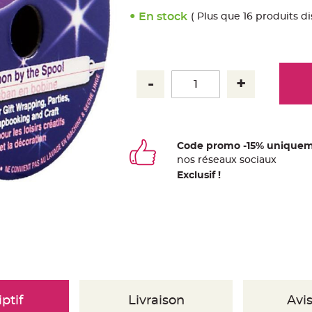
En stock
( Plus que 16 produits d
Code promo -15% uniquem
nos
ré
seaux
sociaux
Exclusif !
ptif
Livraison
Avis