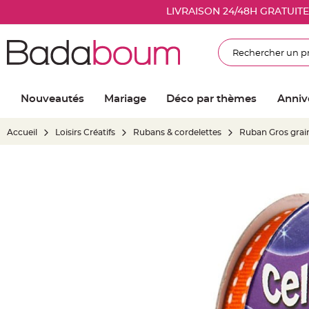
Nouveautés
LIVRAISON 24/48H GRATUIT
Mariage
Décoration
Rechercher
salle
mariage
Article
Nouveautés
Mariage
Déco par thèmes
Anniv
Lumineux
Ballon
Accueil
Loisirs Créatifs
Rubans & cordelettes
Ruban Gros grai
mariage
&
Hélium
Skip
Banderole
to
et
the
guirlande
end
mariage
of
Housse
the
de
images
chaise
gallery
mariage