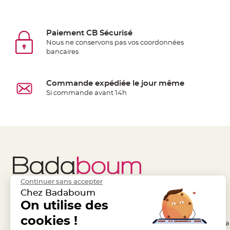
jetable
Chevalet
de
Paiement CB Sécurisé
table
Nous ne conservons pas vos coordonnées
bancaires
Mariage
Colombe,
Papillon,
Commande expédiée le jour même
Cage
Si commande avant 14h
oiseau
Confettis
et
Pétale
de
rose
Déco
Continuer sans accepter
Ardoise
Chez Badaboum
Déco
Liens Utiles
On utilise des
Legal
Naturelle
cookies !
- Questions / Réponses
- Conditions Généra
Mariage