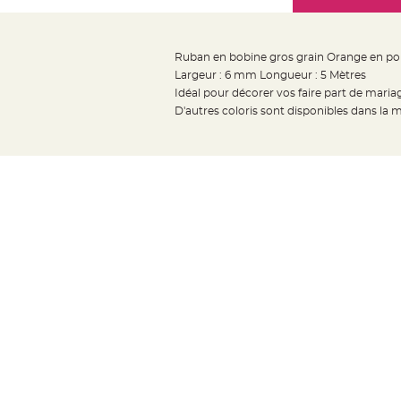
Mariage
the
Décoration
images
table
gallery
Ruban en bobine gros grain Orange en po
mariage
Largeur : 6 mm Longueur : 5 Mètres
Bougeoirs
Idéal pour décorer vos faire part de maria
et
D'autres coloris sont disponibles dans la
Photophores
Bougie
décoration
Centre
de
table
&
Vase
Mariage
Chemin
de
table
Mariage