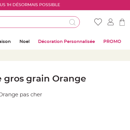
OUS 1H DÉSORMAIS POSSIBLE
Déjà client ?
Connectez vous pour retrouver vos coups de
aison
Noel
Décoration Personnalisée
PROMO
coeur
Me connecter
Mot de passe oublié ?
 gros grain Orange
Nouveau client ?
Orange pas cher
Créer mon compte