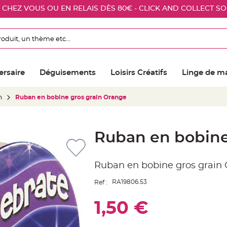
E CHEZ VOUS OU EN RELAIS DÈS 80€ - CLICK AND COLLECT S
ersaire
Déguisements
Loisirs Créatifs
Linge de m
n
Ruban en bobine gros grain Orange
Ruban en bobine
Ruban en bobine gros grain 
RA19806.53
Ref :
1,50 €