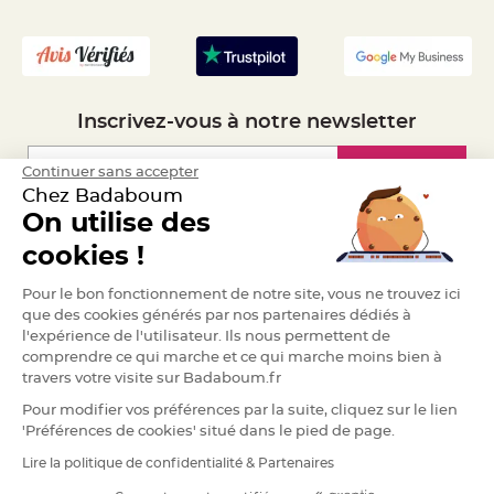
S
- Recrutement
u
s
p
e
n
s
i
o
Inscrivez-vous à notre newsletter
n
b
o
u
Inscription
Continuer sans accepter
l
e
Chez Badaboum
p
On utilise des
a
p
Espace Pro
i
cookies !
e
r
Demander un devis
Pour le bon fonctionnement de notre site, vous ne trouvez ici
T
que des cookies générés par nos partenaires dédiés à
a
p
l'expérience de l'utilisateur. Ils nous permettent de
i
comprendre ce qui marche et ce qui marche moins bien à
s
d
travers votre visite sur Badaboum.fr
e
s
Pour modifier vos préférences par la suite, cliquez sur le lien
a
l
'Préférences de cookies' situé dans le pied de page.
l
e
Lire la politique de confidentialité & Partenaires
e
RGPD
t
T