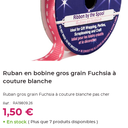
e
A
r
t
i
c
l
e
L
u
m
i
n
e
u
x
Skip
B
to
a
Ruban en bobine gros grain Fuchsia à
the
l
beginning
l
couture blanche
o
of
n
the
m
a
images
Ruban gros grain Fuchsia à couture blanche pas cher
r
gallery
i
a
RA19809.26
Ref :
g
e
1,50 €
&
H
é
En stock
( Plus que 7 produits disponibles )
l
i