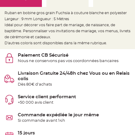
e
d
e
c
Ruban en bobine gros grain Fuchsia à couture blanche en polyester
h
Largeur : 9 mm Longueur : 5 Mètres
a
i
Idéal pour décorer vos faire part de mariage, de naissance, de
s
e
baptême. Personnaliser vos invitations de mariage, vos menus, livrets
m
de cérémonie et cadeaux.
a
r
D'autres coloris sont disponibles dans la même rubrique.
i
a
g
Paiement CB Sécurisé
e
Nous ne conservons pas vos coordonnées bancaires
L
a
n
Livraison Gratuite 24/48h chez Vous ou en Relais
t
colis
e
r
Dès 80€ d'achats
n
e
v
Service client performant
o
l
+50 000 avis client
a
n
t
Commande expédiée le jour même
e
e
Si commande avant 14h
t
f
l
15 jours
o