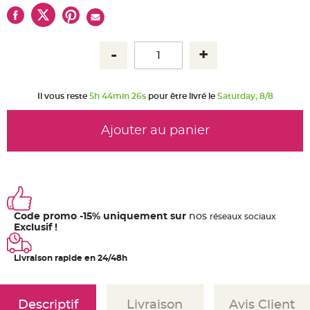
u
m
B
a
n
d
e
r
o
l
Il vous reste
5h 44min 26s
pour être livré le
Saturday, 8/8
e
e
t
g
Ajouter au panier
u
i
r
l
a
n
d
e
m
a
r
Code promo -15% uniquement sur
nos
ré
seaux
sociaux
i
Exclusif !
a
g
e
Livraison rapide en 24/48h
H
o
u
s
Descriptif
Livraison
Avis Client
s