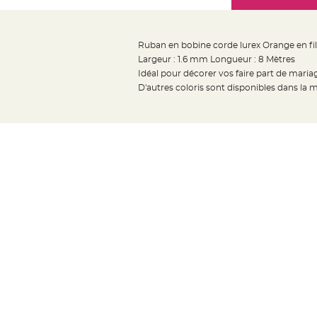
Mariage
the
Décoration
images
table
gallery
Ruban en bobine corde lurex Orange en fil
mariage
Largeur : 1.6 mm Longueur : 8 Mètres
Bougeoirs
Idéal pour décorer vos faire part de maria
et
D'autres coloris sont disponibles dans la
Photophores
Bougie
décoration
Centre
de
table
&
Vase
Mariage
Chemin
de
table
Mariage