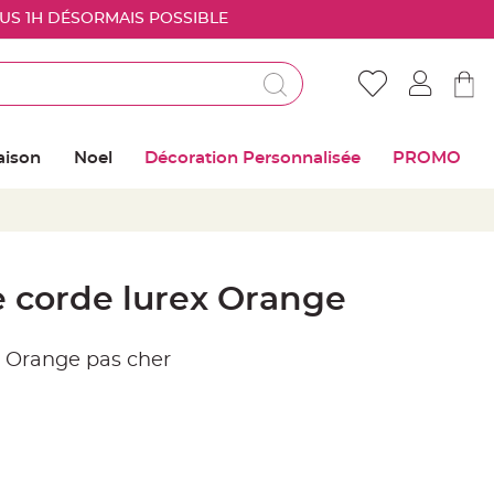
OUS 1H DÉSORMAIS POSSIBLE
Déjà client ?
Connectez vous pour retrouver vos coups de
aison
Noel
Décoration Personnalisée
PROMO
coeur
Me connecter
Mot de passe oublié ?
 corde lurex Orange
Nouveau client ?
 Orange pas cher
Créer mon compte