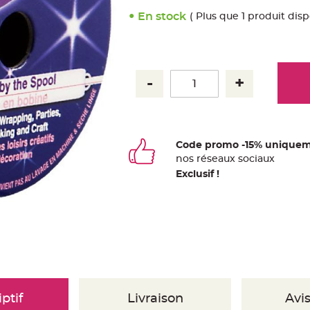
En stock
( Plus que 1 produit disp
Code promo -15% uniquem
nos
ré
seaux
sociaux
Exclusif !
ptif
Livraison
Avis