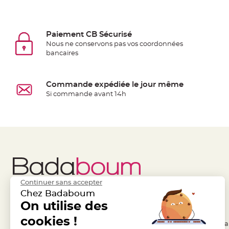
jetable
Chevalet
de
Paiement CB Sécurisé
table
Nous ne conservons pas vos coordonnées
bancaires
Mariage
Colombe,
Papillon,
Commande expédiée le jour même
Cage
Si commande avant 14h
oiseau
Confettis
et
Pétale
de
rose
Déco
Continuer sans accepter
Ardoise
Chez Badaboum
Déco
Liens Utiles
On utilise des
Legal
Naturelle
cookies !
- Questions / Réponses
- Conditions Généra
Mariage