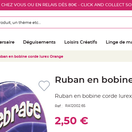
E CHEZ VOUS OU EN RELAIS DÈS 80€ - CLICK AND COLLECT S
ersaire
Déguisements
Loisirs Créatifs
Linge de m
ban en bobine corde lurex Orange
Ruban en bobine
Ruban en bobine corde lurex
RA12002.65
Ref :
2,50 €