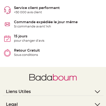
e
n
Service client performant
t
u
+50 000 avis client
r
e
M
Commande expédiée le jour même
a
r
Si commande avant 14h
i
a
g
15 jours
e
pour changer d'avis
D
é
Retour Gratuit
c
Sous conditions
o
r
a
t
i
o
n
t
a
Liens Utiles
b
l
- Questions / Réponses
e
- Nous contacter
Legal
m