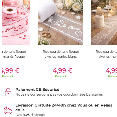
S
u
s
p
e
n
s
i
o
n
b
o
u
l
e
p
u de tulle floqué
Rouleau de tulle floqué
Rouleau de tu
a
p
les mariés Rouge
vive les mariés blanc
vive les mar
i
e
r
er Au Panier
Ajouter Au Panier
Ajouter A
4,99 €
4,99 €
4,9
T
a
En stock
En stock
En sto
p
i
s
d
Paiement CB Sécurisé
e
Nous ne conservons pas vos coordonnées bancaires
s
a
l
l
Livraison Gratuite 24/48h chez Vous ou en Relais
e
colis
e
t
Dès 80€ d'achats
T