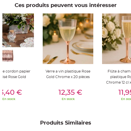
t
Ces produits peuvent vous intéresser
t
a
n
t
e
N
o
e
u
d
h
o
u
s
s
e
d
e
 de cordon papier
Verre a vin plastique Rose
Flûte à cha
c
llisé Rose Gold
Gold Chrome x 20 pièces
plastique R
h
a
Chrome 12 cl x
i
er Au Panier
Ajouter Au Panier
Ajouter A
s
3,40 €
12,35 €
11,
e
d
e
En stock
En stock
En sto
M
a
r
i
a
g
Produits Similaires
e