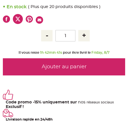
u
m
En stock
( Plus que 20 produits disponibles )
B
a
n
d
e
r
o
l
e
e
t
g
Il vous reste
1h 42min 41s
pour être livré le
Friday, 8/7
u
i
r
l
Ajouter au panier
a
n
d
e
m
a
r
i
a
g
Code promo -15% uniquement sur
nos
ré
seaux
sociaux
e
Exclusif !
H
o
u
Livraison rapide en 24/48h
s
s