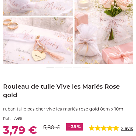
e
A
r
t
i
c
l
e
L
u
m
i
n
e
u
x
B
a
Skip
l
to
l
Rouleau de tulle Vive les Mariés Rose
the
o
n
beginning
m
gold
of
a
r
the
i
images
a
ruban tulle pas cher vive les mariés rose gold 8cm x 10m
g
gallery
e
7399
Ref :
&
H
é
- 35 %
5,80 €
3,79 €
2
avis
l
i