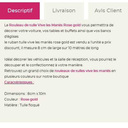
e
d
e
Descriptif
Livraison
Avis Client
c
h
a
i
s
Le
Rouleau de tulle Vive les Mariés Rose gold
vous permettra de
e
décorer votre voiture, vos tables et buffets ainsi que vos bancs
m
a
d'églises
r
i
le ruban tulle vive les mariés rose gold est vendu a l'unité a prix
a
discount, il mesure 8 cm de large sur 10 mètres de long
g
e
Idéal décorer les véhicules et la salle de réception, vous pourrez le
L
a
découper et le confectionnez à votre manière.
n
Retrouvez un grand choix de
rouleaux de tulles vive les mariés
en
t
e
plusieurs couleurs sur notre boutique
r
n
Caractéristiques :
e
v
o
Dimensions : 8cm x 10m
l
a
Couleur :
Rose gold
n
Matière : Tulle floqué
t
e
e
t
f
l
o