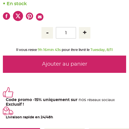
u
En stock
m
B
a
n
d
e
r
o
l
e
e
t
Il vous reste
9h 16min 43s
pour être livré le
Tuesday, 8/11
g
u
i
r
Ajouter au panier
l
a
n
d
e
m
a
r
i
a
Code promo -15% uniquement sur
nos
ré
seaux
sociaux
g
e
Exclusif !
H
o
Livraison rapide en 24/48h
u
s
s