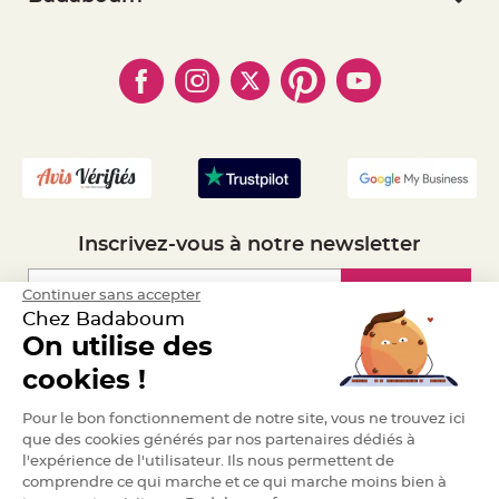
a
- Paiement Sécurisé
- Règles de confidentialité
- Qui somme-nous ?
r
- Paiement en Plusieurs fois
- Cookies
i
- Obtenez des Remises
a
- Marques
- Plan du site
- Livraison Rapide 24h
g
e
- Mandat Administratif
- Recrutement
B
o
u
g
e
o
i
r
Inscrivez-vous à notre newsletter
s
e
t
Inscription
Continuer sans accepter
P
h
Chez Badaboum
o
t
On utilise des
o
p
Espace Pro
cookies !
h
o
r
Demander un devis
e
Pour le bon fonctionnement de notre site, vous ne trouvez ici
s
que des cookies générés par nos partenaires dédiés à
l'expérience de l'utilisateur. Ils nous permettent de
B
o
comprendre ce qui marche et ce qui marche moins bien à
u