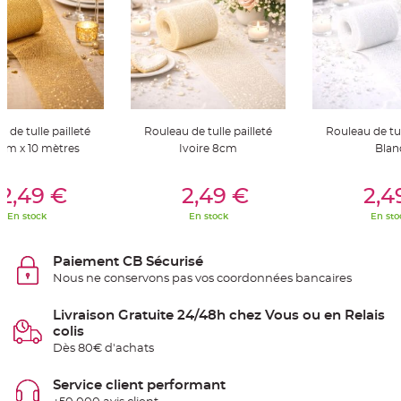
S
u
s
p
e
n
s
i
o
n
b
o
 de tulle pailleté
Rouleau de tulle pailleté
Rouleau de tul
u
l
 cm x 10 mètres
Ivoire 8cm
Blan
e
p
a
er Au Panier
Ajouter Au Panier
Ajouter A
p
2,49 €
2,49 €
2,4
i
e
En stock
En stock
En sto
r
T
Paiement CB Sécurisé
a
p
Nous ne conservons pas vos coordonnées bancaires
i
s
d
Livraison Gratuite 24/48h chez Vous ou en Relais
e
s
colis
a
l
Dès 80€ d'achats
l
e
e
Service client performant
t
T