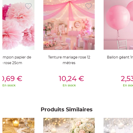
t
t
a
n
t
e
N
o
e
u
d
h
o
u
pompon papier de
Tenture mariage rose 12
Ballon géant 
s
s
ie rose 25cm
mètres
e
d
e
er Au Panier
Ajouter Au Panier
Ajouter A
c
0,69 €
10,24 €
2,5
h
a
En stock
En stock
En sto
i
s
e
d
e
M
a
Produits Similaires
r
i
a
g
e