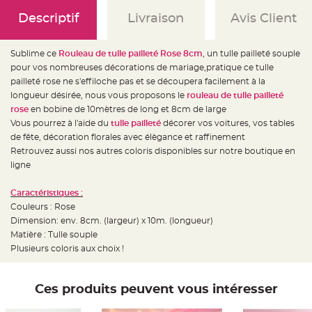
e
d
Descriptif
Livraison
Avis Client
e
c
h
a
i
Sublime ce
Rouleau de tulle pailleté Rose 8cm
, un tulle pailleté souple
s
pour vos nombreuses décorations de mariage,pratique ce tulle
e
m
pailleté rose ne s'effiloche pas et se découpera facilement à la
a
r
longueur désirée, nous vous proposons le
rouleau de tulle pailleté
i
rose
en bobine de 10mètres de long et 8cm de large
a
g
Vous pourrez à l'aide du
tulle pailleté
décorer vos voitures, vos tables
e
de fête, décoration florales avec élègance et raffinement
L
Retrouvez aussi nos autres coloris disponibles sur notre boutique en
a
ligne
n
t
e
r
Caractéristiques :
n
Couleurs : Rose
e
v
Dimension: env. 8cm. (largeur) x 10m. (longueur)
o
l
Matière : Tulle souple
a
Plusieurs coloris aux choix !
n
t
e
e
t
Ces produits peuvent vous intéresser
f
l
o