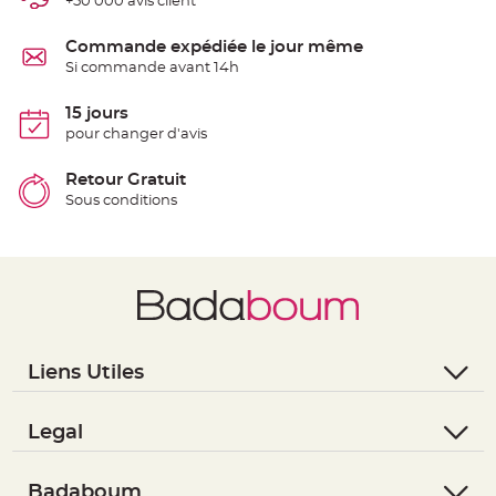
+50 000 avis client
e
n
t
Commande expédiée le jour même
u
r
Si commande avant 14h
e
M
a
15 jours
r
i
pour changer d'avis
a
g
e
Retour Gratuit
Sous conditions
D
é
c
o
r
a
t
i
o
Liens Utiles
n
t
- Questions / Réponses
a
- Nous contacter
Legal
b
l
- Suivre une commande
- Conditions Générales de Vente
e
- Retourner un article
- RGPD
Badaboum
m