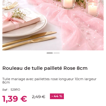
e
A
r
t
i
c
l
e
L
u
m
i
n
e
u
x
B
a
Skip
l
to
l
o
Rouleau de tulle pailleté Rose 8cm
the
n
beginning
m
a
of
r
Tulle mariage avec paillettes rose longueur 10cm largeur
the
i
8cm
images
a
g
gallery
529RO
e
Ref :
&
H
- 44 %
2,49 €
1,39 €
é
l
i