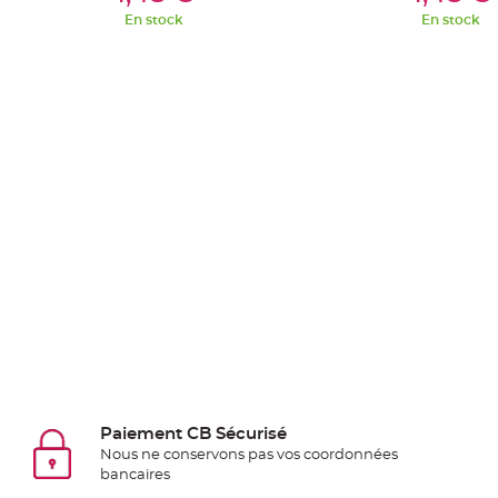
Pics
En stock
En stock
pour
Déco
Gateau
Rond
de
serviette
table
de
mariage
Contenant
Dragées
Mariage
Boite
à
dragées
Bourse
Paiement CB Sécurisé
Nous ne conservons pas vos coordonnées
et
bancaires
sac