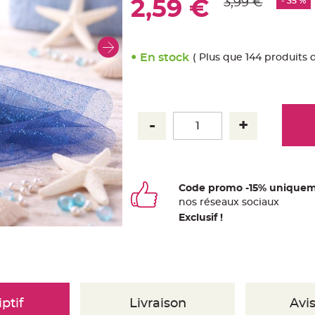
3,99 €
- 35 %
2,59 €
En stock
( Plus que 144 produits 
Code promo -15% uniquem
nos
ré
seaux
sociaux
Exclusif !
ptif
Livraison
Avis