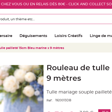
E CHEZ VOUS OU EN RELAIS DÈS 80€ - CLICK AND COLLECT S
ersaire
Déguisements
Loisirs Créatifs
Linge de m
ulle pailleté 15cm Bleu marine x 9 mètres
Rouleau de tulle
9 mètres
Tulle mariage souple paillet
1920013DB
Ref :