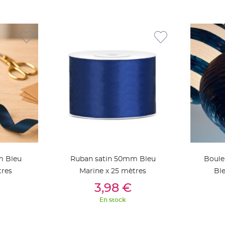
m Bleu
Ruban satin 50mm Bleu
Boule
tres
Marine x 25 mètres
Bl
ier
Ajouter Au Panier
Aj
3,98 €
En stock