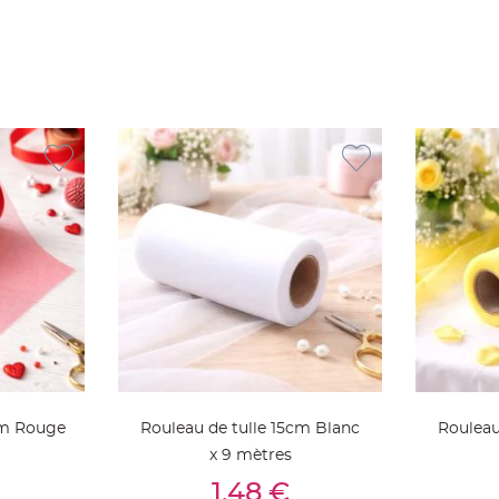
cm Rouge
Rouleau de tulle 15cm Blanc
Rouleau
x 9 mètres
ier
Ajouter Au Panier
Aj
1,48 €