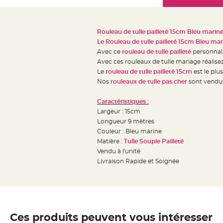
Mariage
the
Décoration
images
table
gallery
Rouleau de tulle pailleté 15cm Bleu marin
mariage
Le
Rouleau de tulle pailleté 15cm Bleu mar
Bougeoirs
Avec ce
rouleau de tulle pailleté
personnali
et
Avec ces rouleaux de tulle mariage réalis
Le
rouleau de tulle pailleté 15cm
est le plu
Photophores
Nos
rouleaux de tulle pas cher
sont vendus
Bougie
décoration
Caractéristiques :
Centre
Largeur : 15cm
de
Longueur 9 mètres
Couleur : Bleu marine
table
Matière :
Tulle Souple Pailleté
&
Vendu à l'unité
Vase
Livraison Rapide et Soignée
Mariage
Chemin
de
table
Ces produits peuvent vous intéresser
Mariage