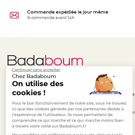
à
dragées
Commande expédiée le jour même
Contenant
Si commande avant 14h
Dragées
Plastique
Transparent
Contenant
à
dragées
en
Continuer sans accepter
tulle
Chez Badaboum
Liens Utiles
On utilise des
Legal
Contenant
à
cookies !
- Questions / Réponses
- Conditions Généra
dragées
- Nous contacter
Pour le bon fonctionnement de notre site, vous ne trouvez
- RGPD
en
ici que des cookies générés par nos partenaires dédiés à
verre
- Suivre une commande
- Règles de confiden
l'expérience de l'utilisateur. Ils nous permettent de
Contenant
comprendre ce qui marche et ce qui marche moins bien
- Retourner un article
- Cookies
à
à travers votre visite sur Badaboum.fr
- Paiement Sécurisé
- Plan du site
dragées