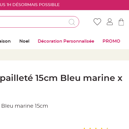
OUS 1H DÉSORMAIS POSSIBLE
Déjà client ?
Connectez vous pour retrouver vos coups de
aison
Noel
Décoration Personnalisée
PROMO
coeur
Me connecter
Mot de passe oublié ?
 pailleté 15cm Bleu marine x
Nouveau client ?
Créer mon compte
é Bleu marine 15cm