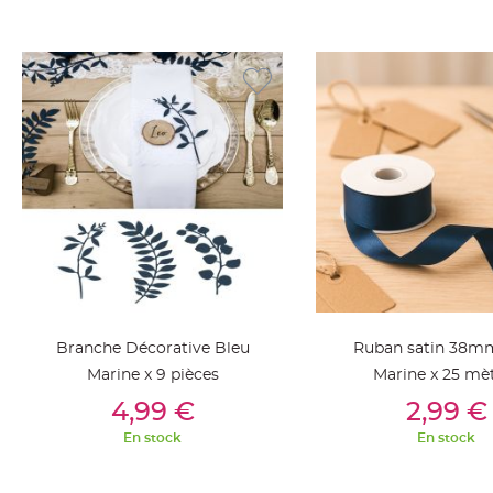
jetable
Chevalet
de
table
Mariage
Colombe,
Papillon,
Cage
oiseau
Confettis
et
Pétale
de
Branche Décorative Bleu
Ruban satin 38m
rose
Marine x 9 pièces
Marine x 25 mè
Déco
Ajouter Au Panier
Ajouter Au Pan
4,99 €
2,99 €
Ardoise
Déco
En stock
En stock
Naturelle
Mariage