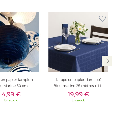
 en papier lampion
Nappe en papier damassé
eu Marine 50 cm
Bleu marine 25 mètres x 1.18
outer Au Panier
Ajouter Au Panier
m
4,99 €
19,99 €
En stock
En stock