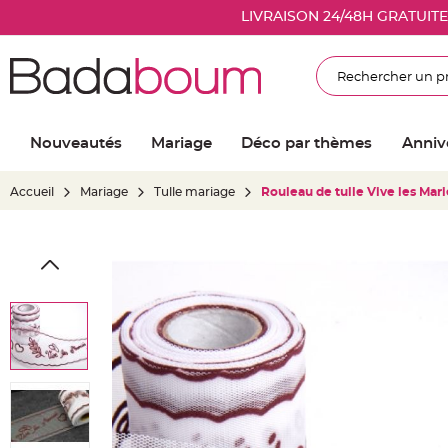
Nouveautés
LIVRAISON 24/48H GRATUIT
Mariage
Décoration
Rechercher
salle
mariage
Article
Nouveautés
Mariage
Déco par thèmes
Anniv
Lumineux
Ballon
Accueil
Mariage
Tulle mariage
Rouleau de tulle Vive les Mar
mariage
&
Hélium
Skip
Banderole
to
et
the
guirlande
end
mariage
of
Housse
the
de
images
chaise
gallery
mariage