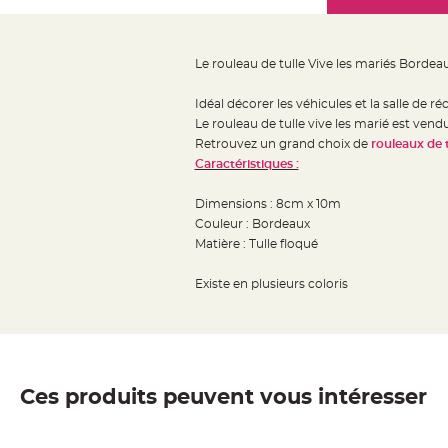
Mariage
the
Décoration
images
table
gallery
Le rouleau de tulle Vive les mariés Bordeau
mariage
Bougeoirs
Idéal décorer les véhicules et la salle de 
et
Le rouleau de tulle vive les marié est vendu
Retrouvez un grand choix de
rouleaux de t
Photophores
Caractéristiques :
Bougie
décoration
Dimensions : 8cm x 10m
Centre
Couleur : Bordeaux
de
Matière : Tulle floqué
table
Existe en plusieurs coloris
&
Vase
Mariage
Chemin
de
Ces produits peuvent vous intéresser
table
Mariage