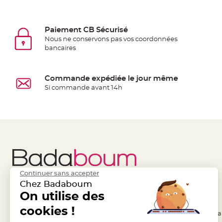
Pics
pour
Déco
Paiement CB Sécurisé
Gateau
Nous ne conservons pas vos coordonnées
bancaires
Rond
de
serviette
Commande expédiée le jour même
table
Si commande avant 14h
de
mariage
Contenant
Dragées
Mariage
Boite
à
Continuer sans accepter
dragées
Chez Badaboum
Bourse
Liens Utiles
On utilise des
Legal
et
cookies !
- Questions / Réponses
- Conditions Généra
sac