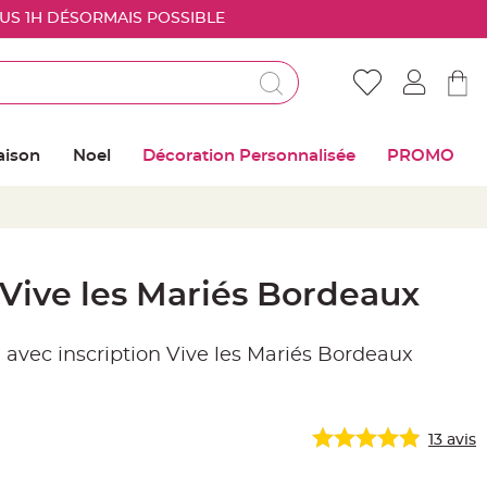
OUS 1H DÉSORMAIS POSSIBLE
Déjà client ?
Connectez vous pour retrouver vos coups de
aison
Noel
Décoration Personnalisée
PROMO
coeur
Me connecter
Mot de passe oublié ?
 Vive les Mariés Bordeaux
Nouveau client ?
m avec inscription Vive les Mariés Bordeaux
Créer mon compte
13
avis