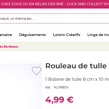
E CHEZ VOUS OU EN RELAIS DÈS 80€ - CLICK AND COLLECT S
ersaire
Déguisements
Loisirs Créatifs
Linge de m
iés Bordeaux
Rouleau de tulle
1 Bobine de tulle 8 cm x 10 
RL316BDX
Ref :
4,99 €