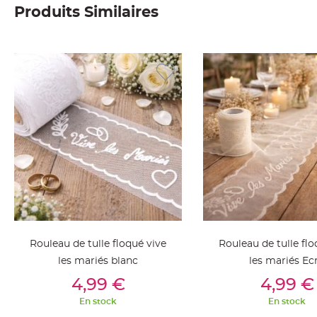
Produits Similaires
Deco
Paillette
et
Strass
Déco
Plume
Mariage
Fleurs
décoratives
Mariage
Marque
place
et
porte
Rouleau de tulle floqué vive
Rouleau de tulle flo
nom
les mariés blanc
les mariés Ec
Menu,
Ajouter Au Panier
Ajouter Au Pan
4,99 €
4,99 €
Carte
d'Invitation
En stock
En stock