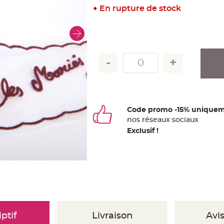
En rupture de stock
Code promo -15% uniquem
nos
ré
seaux
sociaux
Exclusif !
ptif
Livraison
Avis