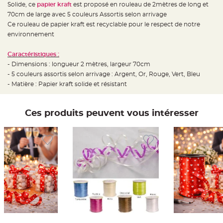
e
Solide, ce
papier kraft
est proposé en rouleau de 2mètres de long et
d
e
70cm de large avec 5 couleurs Assortis selon arrivage
c
Ce rouleau de papier kraft est recyclable pour le respect de notre
h
a
environnement
i
s
e
Caractéristiques :
m
a
- Dimensions : longueur 2 mètres, largeur 70cm
r
i
- 5 couleurs assortis selon arrivage : Argent, Or, Rouge, Vert, Bleu
a
- Matière : Papier kraft solide et résistant
g
e
L
Ces produits peuvent vous intéresser
a
n
t
e
r
n
e
v
o
l
a
n
t
e
e
t
f
l
o