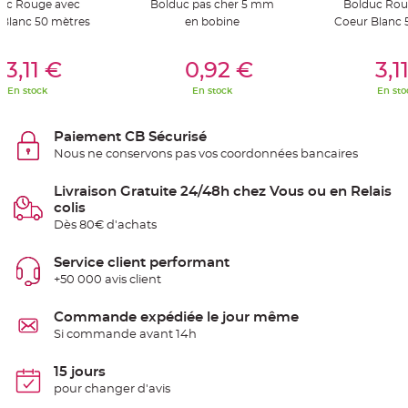
uc Rouge avec
Bolduc pas cher 5 mm
Bolduc Rou
t
t
Blanc 50 mètres
en bobine
Coeur Blanc 
a
n
t
er Au Panier
Ajouter Au Panier
Ajouter A
e
3,11 €
0,92 €
3,1
N
En stock
En stock
En sto
o
e
u
d
Paiement CB Sécurisé
h
Nous ne conservons pas vos coordonnées bancaires
o
u
s
s
Livraison Gratuite 24/48h chez Vous ou en Relais
e
colis
d
e
Dès 80€ d'achats
c
h
a
Service client performant
i
s
+50 000 avis client
e
d
e
Commande expédiée le jour même
M
a
Si commande avant 14h
r
i
a
15 jours
g
e
pour changer d'avis