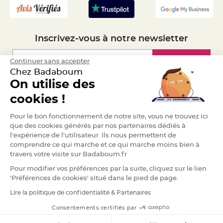
e
n
t
u
r
e
Inscrivez-vous à notre newsletter
M
a
r
i
Inscription
Continuer sans accepter
a
Chez Badaboum
g
e
On utilise des
Espace Pro
D
cookies !
é
c
Demander un devis
Pour le bon fonctionnement de notre site, vous ne trouvez ici
o
que des cookies générés par nos partenaires dédiés à
r
l'expérience de l'utilisateur. Ils nous permettent de
a
t
comprendre ce qui marche et ce qui marche moins bien à
i
travers votre visite sur Badaboum.fr
o
Pour modifier vos préférences par la suite, cliquez sur le lien
n
'Préférences de cookies' situé dans le pied de page.
t
a
Lire la politique de confidentialité & Partenaires
RGPD
b
l
Consentements certifiés par
e
m