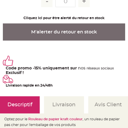
u
m
B
a
Cliquez ici pour être alerté du retour en stock
n
d
e
r
M'alerter du retour en stock
o
l
e
e
t
g
u
i
r
l
Code promo -15% uniquement sur
nos
ré
seaux
sociaux
a
n
Exclusif !
d
e
m
Livraison rapide en 24/48h
a
r
i
a
g
e
Descriptif
Livraison
Avis Client
H
o
u
Optez pour le
Rouleau de papier kraft couleur
, un rouleau de papier
s
pas cher pour l'emballage de vos produits
s