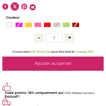
u
m
B
a
n
Couleur
d
e
r
o
l
e
e
t
g
u
i
r
Il vous reste
63h 18min 22s
pour être livré le
Tuesday, 8/11
l
a
n
d
Ajouter au panier
e
m
a
r
i
a
g
e
H
Code promo -15% uniquement sur
nos
ré
seaux
sociaux
o
Exclusif !
u
s
s