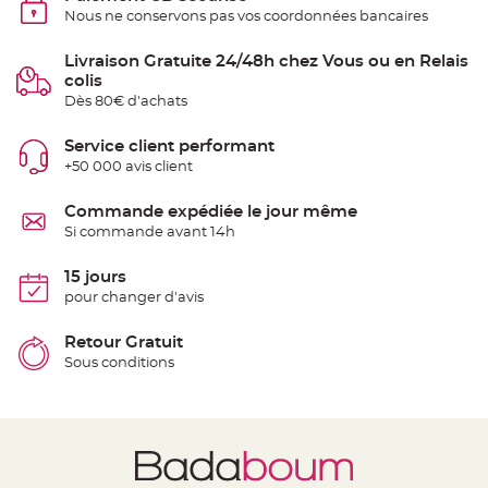
S
Nous ne conservons pas vos coordonnées bancaires
u
s
p
Livraison Gratuite 24/48h chez Vous ou en Relais
e
n
colis
s
i
Dès 80€ d'achats
o
n
b
Service client performant
o
u
+50 000 avis client
l
e
p
Commande expédiée le jour même
a
p
Si commande avant 14h
i
e
r
15 jours
pour changer d'avis
T
a
p
Retour Gratuit
i
s
Sous conditions
d
e
s
a
l
l
e
e
t
T