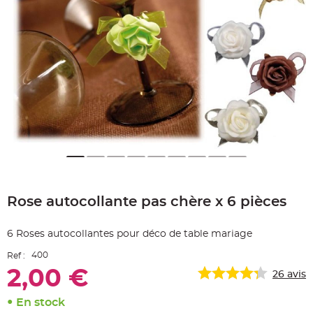
e
A
r
t
i
c
l
e
L
u
m
i
n
e
u
x
B
a
Skip
l
to
l
o
Rose autocollante pas chère x 6 pièces
the
n
beginning
m
a
of
r
6 Roses autocollantes pour déco de table mariage
the
i
images
a
400
Ref :
g
gallery
e
2,00 €
&
26
avis
H
é
l
En stock
i