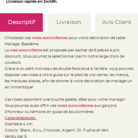
e
Livraison rapide en 24/48h
d
e
c
h
a
Descriptif
Livraison
Avis Client
i
s
e
m
Choisissez ces
roses autocollantes
pour votre décoration de table :
a
r
Mariage, Baptême ..
i
a
La
rose autocollante
est proposée par sachet de 6 pièces à prix
g
discount, Vous pourrez la sélectionner parmi notre large choix de
e
couleurs
L
Grâce à un petit morceau de double face situé à l'arrière, vous pourrez
a
n
disposer ces roses à votre guise sur le pied de vos verres, les menus,
t
les marques-places, afin de donner à votre décoration de mariage un
e
r
air romantique!
n
e
v
Ces roses apportent une touche gaieté, idéal pour votre mariage !
o
l
Vous pourrez aussi offrir ces
roses autocollantes
aux garçons
a
n
d'honneur ou témoins en guise de boutonnières
t
Caractéristiques :
e
e
Diamètre 4 cm
t
f
Coloris : Blanc, Ecru, Chocolat, Argent, Or, Fushia et Vert.
l
Vendu par 6
o