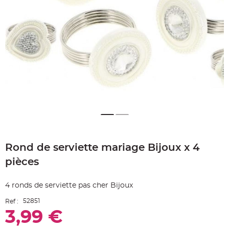
e
A
r
t
i
c
l
e
L
u
m
i
n
e
u
x
B
a
Skip
l
to
l
o
Rond de serviette mariage Bijoux x 4
the
n
beginning
m
pièces
a
of
r
the
i
images
a
4 ronds de serviette pas cher Bijoux
g
gallery
e
&
52851
Ref :
H
3,99 €
é
l
i