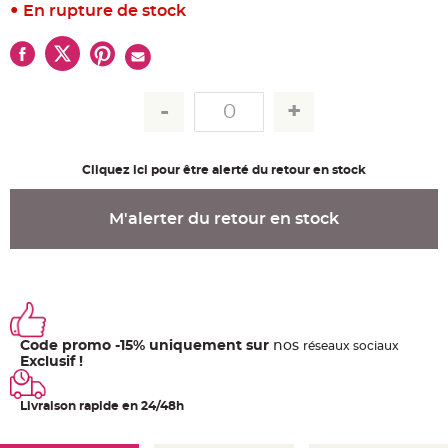
u
En rupture de stock
m
B
a
n
d
e
r
o
l
e
e
t
Cliquez ici pour être alerté du retour en stock
g
u
i
r
M'alerter du retour en stock
l
a
n
d
e
m
a
r
i
a
Code promo -15% uniquement sur
nos
ré
seaux
sociaux
g
e
Exclusif !
H
o
Livraison rapide en 24/48h
u
s
s