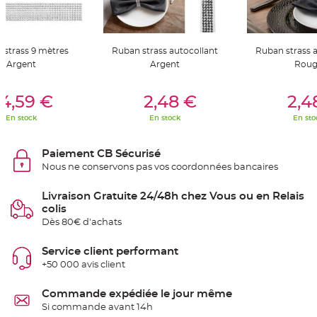
t
t
a
n
t
e
 strass 9 mètres
Ruban strass autocollant
Ruban strass a
Argent
Argent
Roug
N
o
e
er Au Panier
Ajouter Au Panier
Ajouter A
u
4,59 €
2,48 €
2,4
d
h
En stock
En stock
En sto
o
u
s
s
Paiement CB Sécurisé
e
d
Nous ne conservons pas vos coordonnées bancaires
e
c
h
Livraison Gratuite 24/48h chez Vous ou en Relais
a
i
colis
s
Dès 80€ d'achats
e
d
e
M
Service client performant
a
+50 000 avis client
r
i
a
g
Commande expédiée le jour même
e
Si commande avant 14h