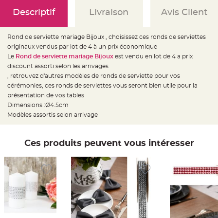
e
d
Descriptif
Livraison
Avis Client
e
c
h
a
i
Rond de serviette mariage Bijoux , choisissez ces ronds de serviettes
s
originaux vendus par lot de 4 à un prix économique
e
m
Le
Rond de serviette mariage Bijoux
est vendu en lot de 4 a prix
a
r
discount assorti selon les arrivages
i
, retrouvez d'autres modèles de ronds de serviette pour vos
a
g
cérémonies, ces ronds de serviettes vous seront bien utile pour la
e
présentation de vos tables
L
Dimensions :Ø4.5cm
a
Modèles assortis selon arrivage
n
t
e
r
n
Ces produits peuvent vous intéresser
e
v
o
l
a
n
t
e
e
t
f
l
o