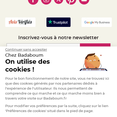
e
- Mandat Administratif
n
t
u
- Recrutement
r
e
M
a
r
i
a
Inscrivez-vous à notre newsletter
g
e
D
Inscription
Continuer sans accepter
é
Chez Badaboum
c
On utilise des
o
Espace Pro
r
cookies !
a
t
Demander un devis
Pour le bon fonctionnement de notre site, vous ne trouvez ici
i
que des cookies générés par nos partenaires dédiés à
o
l'expérience de l'utilisateur. Ils nous permettent de
n
comprendre ce qui marche et ce qui marche moins bien à
t
a
travers votre visite sur Badaboum.fr
b
Pour modifier vos préférences par la suite, cliquez sur le lien
l
'Préférences de cookies' situé dans le pied de page.
e
m