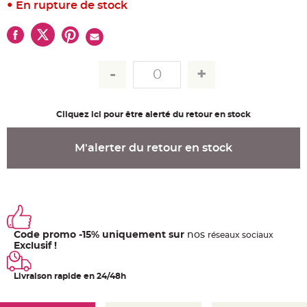
u
En rupture de stock
m
B
a
n
d
e
r
o
l
e
e
Cliquez ici pour être alerté du retour en stock
t
g
u
i
M'alerter du retour en stock
r
l
a
n
d
e
m
a
r
i
a
Code promo -15% uniquement sur
nos
ré
seaux
sociaux
g
Exclusif !
e
H
Livraison rapide en 24/48h
o
u
s
s