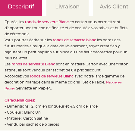
e
d
Descriptif
Livraison
Avis Client
e
c
h
a
Epurée, les
ronds de serviette Blanc
en carton vous permettront
i
s
d'apporter une touche de finalité et de beauté à vos tables et buffets
e
m
de cérémonie
a
Vous pourrez écrire sur les
ronds de serviette blanc
les noms des
r
i
futurs mariés ainsi que la date de l'évenement, soyez créatif en y
a
g
rajoutant un petit papillon sur pince ou une fleur décorative pour un
e
plus bel effet
Les
ronds de serviette Blanc
sont en matière Carton avec une finiton
L
a
satiné , ils sont vendus par sachet de 6 à prix discount
n
t
Accordez vos
ronds de serviette Blanc
avec notre large gamme de
e
décoration mariage dans le même coloris : Set de Table,
Nappe en
r
n
Serviette en Papier..
Papier
e
v
o
Caractéristiques:
l
a
- Dimensions : 21 cm en longueur et 4.5 cm de large
n
t
- Couleur : Blanc Uni
e
- Matière : Carton Satiné
e
t
- Vendu par sachet de 6 pièces
f
l
o