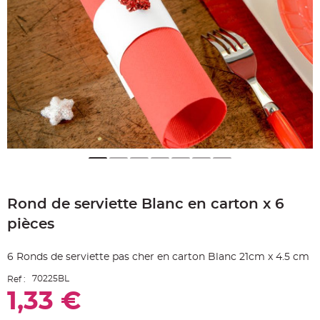
e
A
r
t
i
c
l
e
L
u
m
i
n
e
u
x
B
a
Skip
l
to
l
Rond de serviette Blanc en carton x 6
the
o
n
beginning
m
pièces
of
a
r
the
i
images
a
6 Ronds de serviette pas cher en carton Blanc 21cm x 4.5 cm
g
gallery
e
70225BL
Ref :
&
H
1,33 €
é
l
i