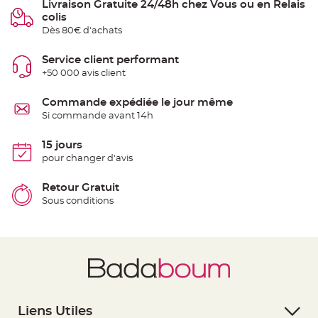
Livraison Gratuite 24/48h chez Vous ou en Relais
S
u
colis
s
Dès 80€ d'achats
p
e
n
s
Service client performant
i
+50 000 avis client
o
n
b
o
Commande expédiée le jour même
u
Si commande avant 14h
l
e
p
a
15 jours
p
pour changer d'avis
i
e
r
Retour Gratuit
T
Sous conditions
a
p
i
s
d
e
s
a
l
l
e
e
t
Liens Utiles
T