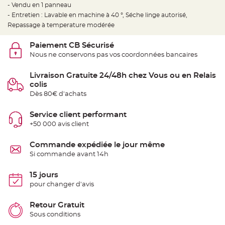
t
- Vendu en 1 panneau
t
- Entretien : Lavable en machine à 40 °, Séche linge autorisé,
a
n
Repassage à temperature modérée
t
e
Paiement CB Sécurisé
N
Nous ne conservons pas vos coordonnées bancaires
o
e
u
d
Livraison Gratuite 24/48h chez Vous ou en Relais
h
colis
o
u
Dès 80€ d'achats
s
s
e
Service client performant
d
e
+50 000 avis client
c
h
a
Commande expédiée le jour même
i
s
Si commande avant 14h
e
d
e
15 jours
M
a
pour changer d'avis
r
i
a
Retour Gratuit
g
e
Sous conditions