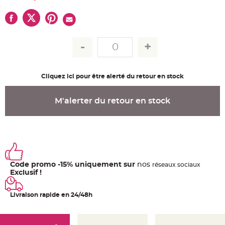
u
m
B
a
n
d
e
r
o
l
e
Cliquez ici pour être alerté du retour en stock
e
t
g
u
M'alerter du retour en stock
i
r
l
a
n
d
e
m
a
r
i
Code promo -15% uniquement sur
nos
ré
seaux
sociaux
a
Exclusif !
g
e
Livraison rapide en 24/48h
H
o
u
s
s