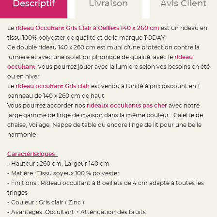
e
Descriptif
Livraison
Avis Client
d
e
c
h
Le
rideau Occultant Gris Clair à Oeillets 140 x 260 cm
est un rideau en
a
i
tissu 100% polyester de qualité et de la marque TODAY
s
Ce double rideau 140 x 260 cm est muni d'une protéction contre la
e
m
lumière et avec une isolation phonique de qualité, avec le
rideau
a
r
occultant
vous pourrez jouer avec la lumière selon vos besoins en été
i
ou en hiver
a
g
Le
rideau occultant Gris clair
est vendu à l'unité à prix discount en 1
e
panneau de 140 x 260 cm de haut
L
Vous pourrez accorder nos
rideaux occultants
pas cher
avec notre
a
large gamme de linge de maison dans la même couleur : Galette de
n
t
chaise, Voilage, Nappe de table ou encore linge de lit pour une belle
e
r
harmonie
n
e
v
Caractéristiques :
o
l
- Hauteur : 260 cm, Largeur 140 cm
a
- Matière : Tissu soyeux 100 % polyester
n
t
- Finitions : Rideau occultant à 8 oeillets de 4 cm adapté à toutes les
e
e
tringes
t
- Couleur : Gris clair ( Zinc )
f
l
- Avantages :Occultant + Atténuation des bruits
o