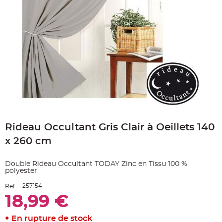
e
A
r
t
i
c
l
e
L
u
m
i
n
e
u
x
Skip
B
to
a
Rideau Occultant Gris Clair à Oeillets 140
the
l
beginning
l
x 260 cm
o
of
n
the
m
a
images
Double Rideau Occultant TODAY Zinc en Tissu 100 %
r
gallery
i
polyester
a
g
257154
Ref :
e
&
18,99 €
H
é
l
En rupture de stock
i