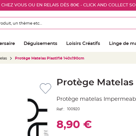
E CHEZ VOUS OU EN RELAIS DÈS 80€ - CLICK AND COLLECT S
ersaire
Déguisements
Loisirs Créatifs
Linge de m
elas
Protège Matelas Plastifié 140x190cm
Protège Matelas 
Protège matelas Impermeabl
100920
Ref :
8,90 €