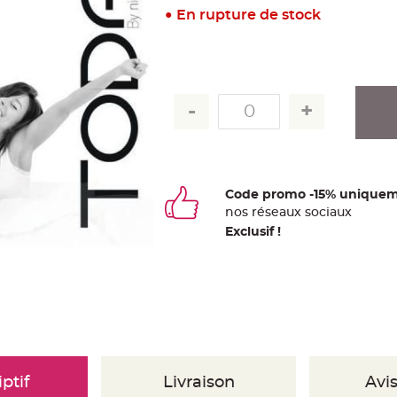
En rupture de stock
Code promo -15% uniquem
nos
ré
seaux
sociaux
Exclusif !
ptif
Livraison
Avis