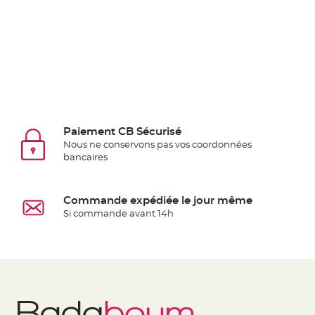
jetable
Chevalet
de
table
Mariage
Colombe,
Papillon,
Cage
Paiement CB Sécurisé
oiseau
Nous ne conservons pas vos coordonnées
bancaires
Confettis
et
Pétale
Commande expédiée le jour même
de
Si commande avant 14h
rose
Déco
Ardoise
Déco
Naturelle
Mariage