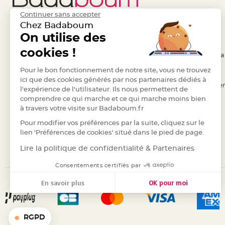
Deco
Continuer sans accepter
Paillette
Chez Badaboum
et
Liens Utiles
On utilise des
Legal
Strass
cookies !
- Questions / Réponses
- Conditions Généra
Déco
Plume
- Nous contacter
Pour le bon fonctionnement de notre site, vous ne trouvez
- RGPD
ici que des cookies générés par nos partenaires dédiés à
Mariage
- Suivre une commande
- Règles de confiden
l'expérience de l'utilisateur. Ils nous permettent de
Fleurs
comprendre ce qui marche et ce qui marche moins bien
- Retourner un article
- Cookies
décoratives
à travers votre visite sur Badaboum.fr
- Paiement Sécurisé
- Plan du site
Mariage
Pour modifier vos préférences par la suite, cliquez sur le
Marque
- Paiement en Plusieurs fois
lien 'Préférences de cookies' situé dans le pied de page.
place
- Marques
Lire la politique de confidentialité & Partenaires
et
Consentements certifiés par
porte
nom
En savoir plus
OK pour moi
Menu,
Axeptio consent
Plateforme de Gestion du Consentement : Personnalisez vos
Carte
Notre plateforme vous permet d'adapter et de gérer vos para
d'Invitation
RGPD