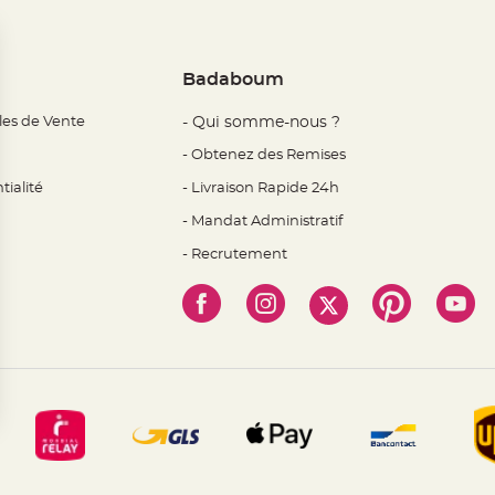
Badaboum
les de Vente
- Qui somme-nous ?
- Obtenez des Remises
tialité
- Livraison Rapide 24h
- Mandat Administratif
- Recrutement
 Options
mètres de confidentialité, en garantissant la conformité avec l