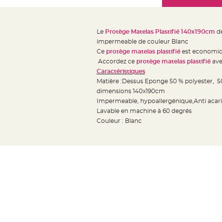
Mariage
the
Décoration
images
table
gallery
Le
Protège Matelas Plastifié 140x190cm
de
mariage
impermeable de couleur Blanc
Bougeoirs
Ce
protège matelas plastifié
est economique
et
Accordez ce
protège matelas plastifié
avec
Caractéristiques
Photophores
Matière :Dessus Eponge 50 % polyester, 50
Bougie
dimensions 140x190cm
décoration
Impermeable, hypoallergénique,Anti acar
Centre
Lavable en machine à 60 degrés
de
Couleur : Blanc
table
&
Vase
Mariage
Chemin
de
table
Mariage