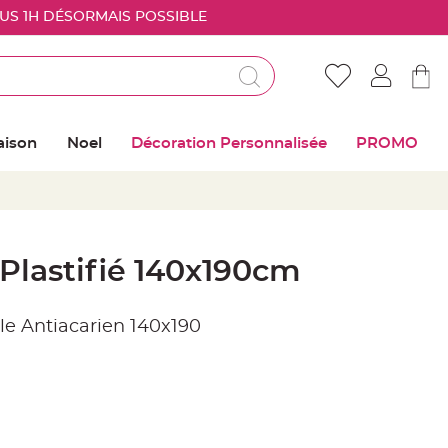
OUS 1H DÉSORMAIS POSSIBLE
Déjà client ?
Connectez vous pour retrouver vos coups de
aison
Noel
Décoration Personnalisée
PROMO
coeur
Me connecter
Mot de passe oublié ?
Plastifié 140x190cm
Nouveau client ?
e Antiacarien 140x190
Créer mon compte