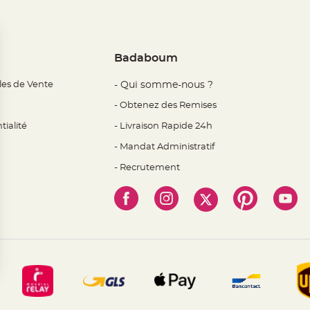
Badaboum
les de Vente
- Qui somme-nous ?
- Obtenez des Remises
tialité
- Livraison Rapide 24h
- Mandat Administratif
- Recrutement
 Options
mètres de confidentialité, en garantissant la conformité avec l