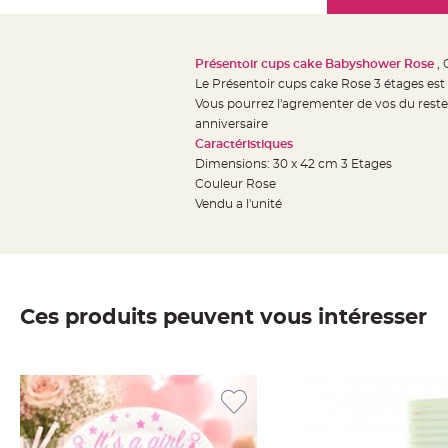
Mariage
the
Décoration
images
table
gallery
Présentoir cups cake Babyshower Rose
, 
mariage
Le Présentoir cups cake Rose 3 étages est
Bougeoirs
Vous pourrez l'agrementer de vos du reste
et
anniversaire
Caractéristiques
Photophores
Dimensions: 30 x 42 cm 3 Etages
Bougie
Couleur Rose
décoration
Vendu a l'unité
Centre
de
table
&
Ces produits peuvent vous intéresser
Vase
Mariage
Chemin
de
table
Mariage