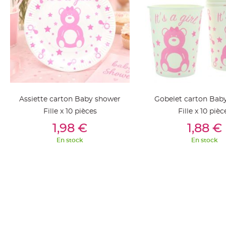
jetable
Chevalet
de
table
Mariage
Colombe,
Papillon,
Cage
Assiette carton Baby shower
Gobelet carton Bab
oiseau
Fille x 10 pièces
Fille x 10 pièc
Confettis
Ajouter Au Panier
Ajouter Au Pan
1,98 €
1,88 €
et
Pétale
En stock
En stock
de
rose
Déco
Ardoise
Déco
Naturelle
Mariage