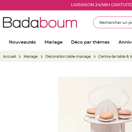
Nouveautés
LIVRAISON 24/48H GRATUIT
Mariage
Décoration
Rechercher
salle
mariage
Article
Nouveautés
Mariage
Déco par thèmes
Anniv
Lumineux
Ballon
Accueil
Mariage
Décoration table mariage
Centre de table & 
mariage
&
Hélium
Skip
Banderole
to
et
the
guirlande
end
mariage
of
Housse
the
de
images
chaise
gallery
mariage