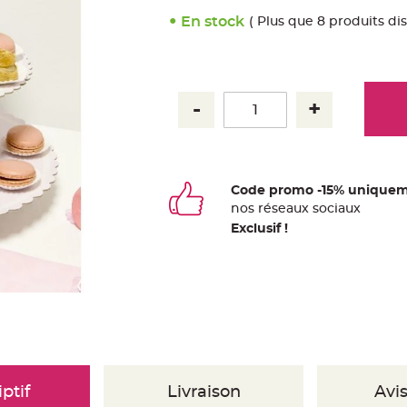
En stock
( Plus que 8 produits di
Code promo -15% uniquem
nos
ré
seaux
sociaux
Exclusif !
ptif
Livraison
Avis