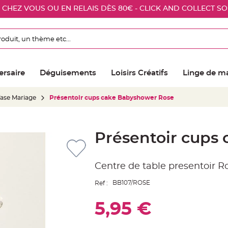
E CHEZ VOUS OU EN RELAIS DÈS 80€ - CLICK AND COLLECT S
ersaire
Déguisements
Loisirs Créatifs
Linge de m
Vase Mariage
Présentoir cups cake Babyshower Rose
Présentoir cups
Centre de table presentoir R
BB107/ROSE
Ref :
5,95 €