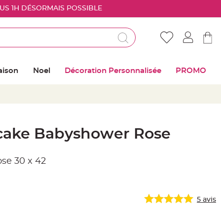
OUS 1H DÉSORMAIS POSSIBLE
Déjà client ?
Connectez vous pour retrouver vos coups de
aison
Noel
Décoration Personnalisée
PROMO
coeur
Me connecter
Mot de passe oublié ?
 cake Babyshower Rose
Nouveau client ?
ose 30 x 42
Créer mon compte
5
avis