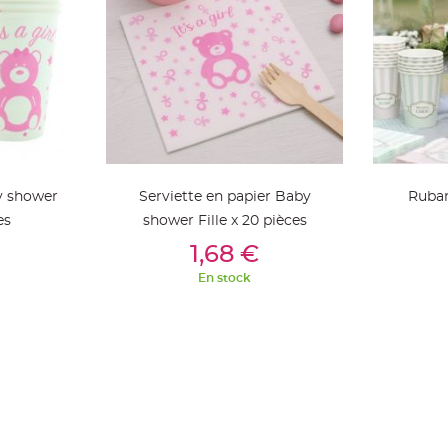
y shower
Serviette en papier Baby
Ruban
es
shower Fille x 20 pièces
ier
Ajouter Au Panier
Aj
1,68 €
En stock