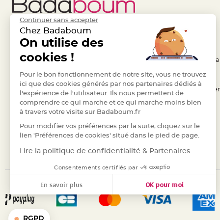
Pics
pour
Continuer sans accepter
Déco
Chez Badaboum
Gateau
Liens Utiles
On utilise des
Legal
Rond
cookies !
de
- Questions / Réponses
- Conditions Généra
serviette
- Nous contacter
Pour le bon fonctionnement de notre site, vous ne trouvez
- RGPD
table
ici que des cookies générés par nos partenaires dédiés à
- Suivre une commande
- Règles de confiden
l'expérience de l'utilisateur. Ils nous permettent de
de
comprendre ce qui marche et ce qui marche moins bien
- Retourner un article
- Cookies
mariage
à travers votre visite sur Badaboum.fr
Contenant
- Paiement Sécurisé
- Plan du site
Pour modifier vos préférences par la suite, cliquez sur le
Dragées
- Paiement en Plusieurs fois
lien 'Préférences de cookies' situé dans le pied de page.
Mariage
- Marques
Lire la politique de confidentialité & Partenaires
Boite
à
Consentements certifiés par
dragées
En savoir plus
OK pour moi
Bourse
Axeptio consent
Plateforme de Gestion du Consentement : Personnalisez vos
et
Notre plateforme vous permet d'adapter et de gérer vos para
sac
RGPD