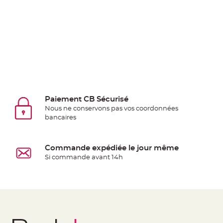
Deco
Paillette
et
Strass
Déco
Plume
Mariage
Fleurs
Paiement CB Sécurisé
décoratives
Nous ne conservons pas vos coordonnées
Mariage
bancaires
Marque
place
Commande expédiée le jour même
et
Si commande avant 14h
porte
nom
Menu,
Carte
d'Invitation