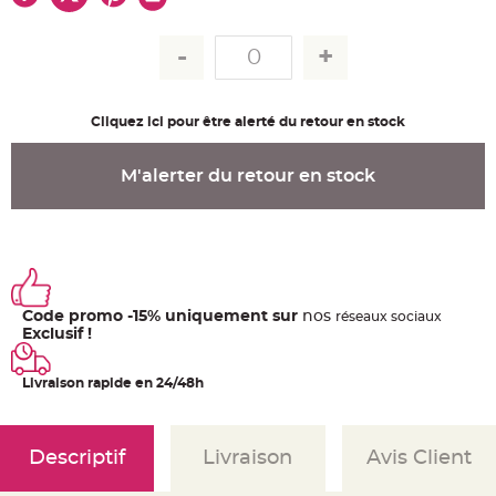
u
m
B
a
n
d
e
r
Cliquez ici pour être alerté du retour en stock
o
l
e
e
M'alerter du retour en stock
t
g
u
i
r
l
a
n
d
e
Code promo -15% uniquement sur
nos
ré
seaux
sociaux
m
a
Exclusif !
r
i
a
Livraison rapide en 24/48h
g
e
H
o
Descriptif
Livraison
Avis Client
u
s
s