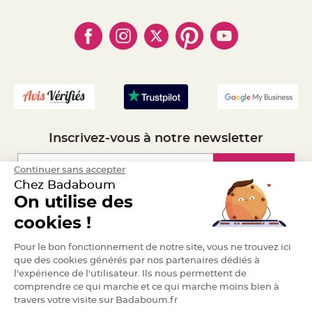
- Qui somme-nous ?
a
- Paiement en Plusieurs fois
- Cookies
- Obtenez des Remises
r
- Marques
i
- Plan du site
- Livraison Rapide 24h
a
- Mandat Administratif
g
e
- Recrutement
B
o
u
g
e
o
Inscrivez-vous à notre newsletter
i
r
s
e
Inscription
Continuer sans accepter
t
Chez Badaboum
P
h
On utilise des
o
t
Espace Pro
o
cookies !
p
h
Demander un devis
o
Pour le bon fonctionnement de notre site, vous ne trouvez ici
r
e
que des cookies générés par nos partenaires dédiés à
s
l'expérience de l'utilisateur. Ils nous permettent de
comprendre ce qui marche et ce qui marche moins bien à
B
o
travers votre visite sur Badaboum.fr
u