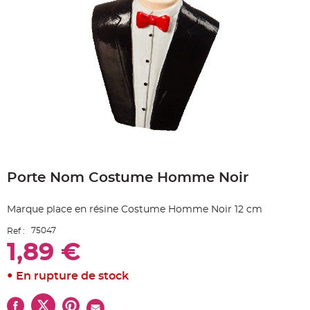
e
A
r
t
i
c
l
e
L
u
m
i
n
e
u
x
Skip
B
to
a
Porte Nom Costume Homme Noir
the
l
beginning
l
o
of
n
Marque place en résine Costume Homme Noir 12 cm
the
m
a
images
r
75047
Ref :
gallery
i
1,89 €
a
g
e
&
En rupture de stock
H
é
l
i