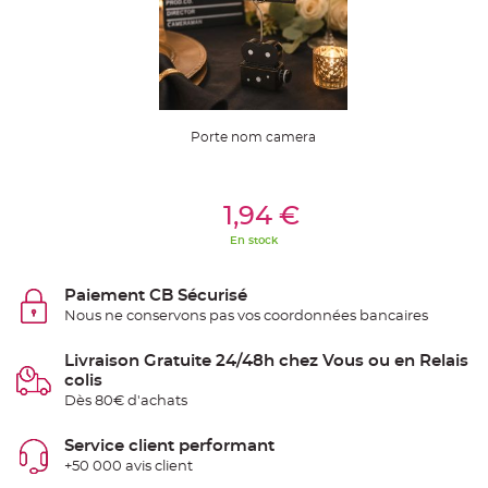
S
u
s
p
e
n
s
i
o
n
Porte nom camera
b
o
u
l
e
Ajouter Au Panier
p
1,94 €
a
p
En stock
i
e
r
Paiement CB Sécurisé
T
Nous ne conservons pas vos coordonnées bancaires
a
p
i
s
Livraison Gratuite 24/48h chez Vous ou en Relais
d
colis
e
s
Dès 80€ d'achats
a
l
l
Service client performant
e
e
+50 000 avis client
t
T