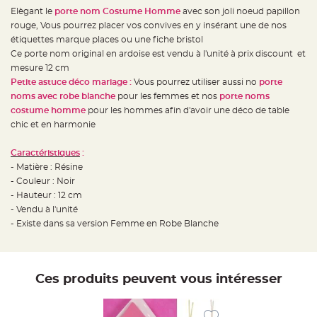
e
d
Elègant le
porte nom Costume Homme
avec son joli noeud papillon
e
rouge, Vous pourrez placer vos convives en y insérant une de nos
c
h
étiquettes marque places ou une fiche bristol
a
i
Ce porte nom original en ardoise est vendu à l'unité à prix discount et
s
mesure 12 cm
e
m
Petite astuce déco mariage :
Vous pourrez utiliser aussi no
porte
a
r
noms avec robe blanche
pour les femmes et nos
porte noms
i
costume homme
pour les hommes afin d'avoir une déco de table
a
g
chic et en harmonie
e
L
Caractéristiques
:
a
- Matière : Résine
n
t
- Couleur : Noir
e
r
- Hauteur : 12 cm
n
- Vendu à l'unité
e
v
- Existe dans sa version Femme en Robe Blanche
o
l
a
n
t
e
Ces produits peuvent vous intéresser
e
t
f
l
o