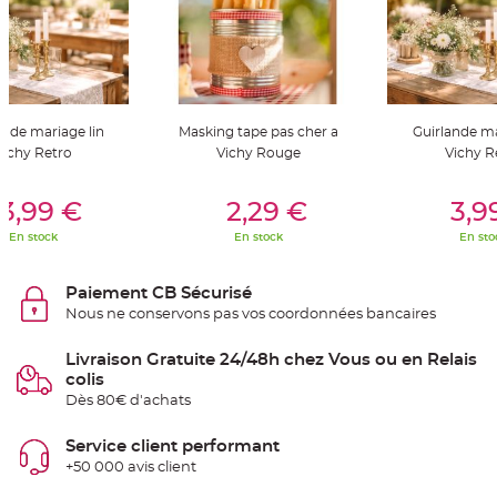
t
t
a
n
t
e
N
o
ande mariage lin
Masking tape pas cher a
Guirlande ma
e
u
Vichy Retro
Vichy Rouge
Vichy R
d
h
o
er Au Panier
Ajouter Au Panier
Ajouter A
u
3,99 €
2,29 €
3,9
s
s
En stock
En stock
En sto
e
d
e
c
Paiement CB Sécurisé
h
a
Nous ne conservons pas vos coordonnées bancaires
i
s
e
Livraison Gratuite 24/48h chez Vous ou en Relais
d
e
colis
M
Dès 80€ d'achats
a
r
i
a
Service client performant
g
+50 000 avis client
e