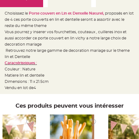
e
d
e
c
Choisissez le
Porte couvert en Lin et Dentelle Naturel,
proposés en lot
h
de 4 ces porte couverts en lin et dentelle seront a assortir avec le
a
i
reste du même theme
s
e
Vous pourrez y inserer vos fourchettes, couteaux , cuilleres inox et
m
aussi accorder ce porte couvert en lin vichy a notre large choix de
a
r
decoration mariage
i
a
Retrouvez notre large gamme de decoration mariage sur le theme
g
lin et Dentelle
e
Caractéristiques :
L
Couleur : Nature
a
n
Matiere lin et dentelle
t
Dimensions : 11 x 21.5cm
e
r
Vendu en lot de4
n
e
v
o
l
Ces produits peuvent vous intéresser
a
n
t
e
e
t
f
l
o