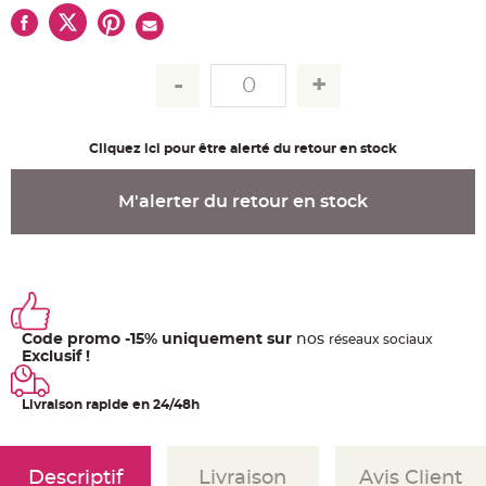
u
m
B
a
n
d
e
r
o
l
Cliquez ici pour être alerté du retour en stock
e
e
t
g
M'alerter du retour en stock
u
i
r
l
a
n
d
e
m
a
r
Code promo -15% uniquement sur
nos
ré
seaux
sociaux
i
Exclusif !
a
g
e
Livraison rapide en 24/48h
H
o
u
s
Descriptif
Livraison
Avis Client
s