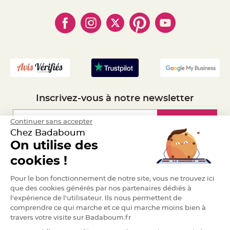
e
- Paiement en Plusieurs fois
- Cookies
- Obtenez des Remises
n
t
- Marques
- Plan du site
- Livraison Rapide 24h
u
r
- Mandat Administratif
e
M
- Recrutement
a
r
i
a
g
e
D
Inscrivez-vous à notre newsletter
é
c
Inscription
Continuer sans accepter
o
r
Chez Badaboum
a
On utilise des
t
Espace Pro
i
cookies !
o
Demander un devis
n
Pour le bon fonctionnement de notre site, vous ne trouvez ici
t
que des cookies générés par nos partenaires dédiés à
a
l'expérience de l'utilisateur. Ils nous permettent de
b
comprendre ce qui marche et ce qui marche moins bien à
l
travers votre visite sur Badaboum.fr
e
m