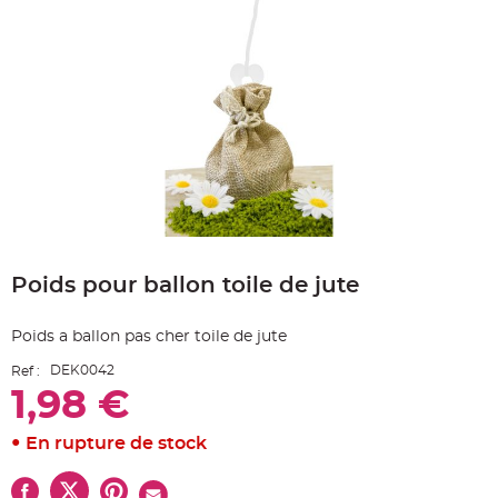
e
A
r
t
i
c
l
e
L
u
m
i
n
e
u
x
Skip
B
to
a
Poids pour ballon toile de jute
the
l
beginning
l
o
of
n
Poids a ballon pas cher toile de jute
the
m
a
images
r
DEK0042
Ref :
gallery
i
1,98 €
a
g
e
&
En rupture de stock
H
é
l
i