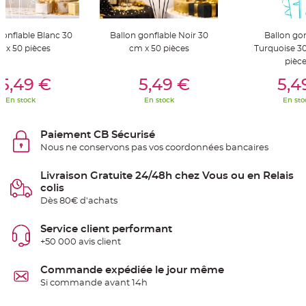
t
t
a
n
gonflable Blanc 30
Ballon gonflable Noir 30
Ballon gon
t
e
 x 50 pièces
cm x 50 pièces
Turquoise 3
pièc
N
er Au Panier
Ajouter Au Panier
Ajouter A
o
5,49 €
5,49 €
5,4
e
u
d
En stock
En stock
En sto
h
o
u
s
Paiement CB Sécurisé
s
Nous ne conservons pas vos coordonnées bancaires
e
d
e
c
Livraison Gratuite 24/48h chez Vous ou en Relais
h
colis
a
i
Dès 80€ d'achats
s
e
d
Service client performant
e
M
+50 000 avis client
a
r
i
Commande expédiée le jour même
a
g
Si commande avant 14h
e