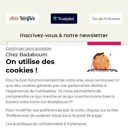
- Mandat Administratif
e
n
- Recrutement
t
u
r
e
M
a
r
i
Inscrivez-vous à notre newsletter
a
g
e
Inscription
Continuer sans accepter
D
Chez Badaboum
é
On utilise des
c
Espace Pro
o
cookies !
r
a
Demander un devis
Pour le bon fonctionnement de notre site, vous ne trouvez ici
t
que des cookies générés par nos partenaires dédiés à
i
l'expérience de l'utilisateur. Ils nous permettent de
o
comprendre ce qui marche et ce qui marche moins bien à
n
travers votre visite sur Badaboum.fr
t
a
Pour modifier vos préférences par la suite, cliquez sur le lien
b
'Préférences de cookies' situé dans le pied de page.
l
e
Lire la politique de confidentialité & Partenaires
RGPD
m