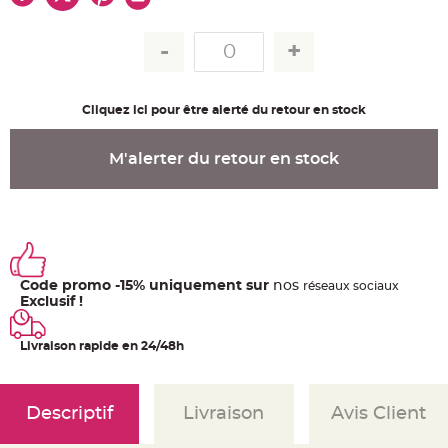
u
m
B
a
n
d
e
r
Cliquez ici pour être alerté du retour en stock
o
l
e
e
M'alerter du retour en stock
t
g
u
i
r
l
a
n
d
e
Code promo -15% uniquement sur
nos
ré
seaux
sociaux
m
a
Exclusif !
r
i
a
Livraison rapide en 24/48h
g
e
H
o
Descriptif
Livraison
Avis Client
u
s
s