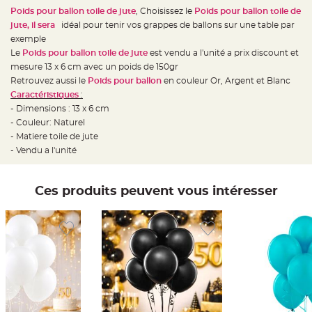
e
d
Poids pour ballon toile de jute
, Choisissez le
Poids pour ballon toile de
e
jute, il sera
idéal pour tenir vos grappes de ballons sur une table par
c
h
exemple
a
i
Le
Poids pour ballon toile de jute
est vendu a l'unité a prix discount et
s
mesure 13 x 6 cm avec un poids de 150gr
e
m
Retrouvez aussi le
Poids pour ballon
en couleur Or, Argent et Blanc
a
r
Caractéristiques
:
i
- Dimensions : 13 x 6 cm
a
g
- Couleur: Naturel
e
- Matiere toile de jute
L
- Vendu a l'unité
a
n
t
e
Ces produits peuvent vous intéresser
r
n
e
v
o
l
a
n
t
e
e
t
f
l
o