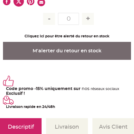
u
m
B
a
n
d
e
r
o
Cliquez ici pour être alerté du retour en stock
l
e
e
t
M'alerter du retour en stock
g
u
i
r
l
a
n
d
e
m
Code promo -15% uniquement sur
nos
ré
seaux
sociaux
a
r
Exclusif !
i
a
g
Livraison rapide en 24/48h
e
H
o
u
Descriptif
Livraison
Avis Client
s
s