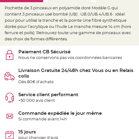
e
d
Pochette de 3 pinceaux en polyamide doré Modèle G qui
e
c
contient 3 pinceaux usé bombé (UB) : UB.0/UB.4/UB.6 : idéal
h
a
pour pour utilisé la tranche et la pointe Une fibre synthétique
i
dorée pour l'acrylique ou l'huile Le manche mesure 14 cm (hors
s
e
ferrure et poils). Retrouvez toute une gamme de pinceaux avec
m
a
des choix de formes différentes.
r
i
a
Paiement CB Sécurisé
g
e
Nous ne conservons pas vos coordonnées bancaires
L
Livraison Gratuite 24/48h chez Vous ou en Relais
a
n
colis
t
e
Dès 80€ d'achats
r
n
e
Service client performant
v
o
+50 000 avis client
l
a
n
Commande expédiée le jour même
t
e
Si commande avant 14h
e
t
f
15 jours
l
o
pour changer d'avis