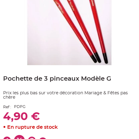
e
A
r
t
i
c
l
e
L
u
m
i
n
e
u
x
Skip
to
B
a
Pochette de 3 pinceaux Modèle G
the
l
beginning
l
o
of
n
Prix les plus bas sur votre décoration Mariage & Fêtes pas
the
m
chère
images
a
r
gallery
i
PDPG
Ref :
a
4,90 €
g
e
&
H
En rupture de stock
é
l
i