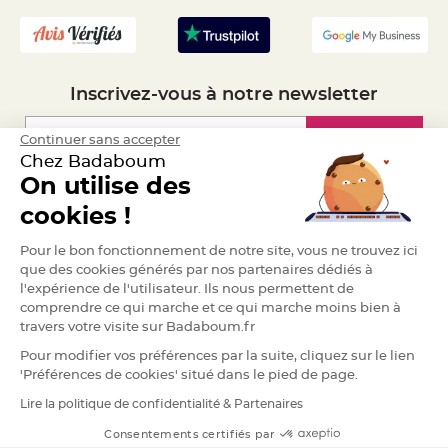
S
u
s
p
e
n
s
i
Inscrivez-vous à notre newsletter
o
n
b
o
Inscription
Continuer sans accepter
u
Chez Badaboum
l
e
On utilise des
p
a
Espace Pro
cookies !
p
i
e
Demander un devis
r
Pour le bon fonctionnement de notre site, vous ne trouvez ici
que des cookies générés par nos partenaires dédiés à
T
l'expérience de l'utilisateur. Ils nous permettent de
a
p
comprendre ce qui marche et ce qui marche moins bien à
i
travers votre visite sur Badaboum.fr
s
d
e
Pour modifier vos préférences par la suite, cliquez sur le lien
s
'Préférences de cookies' situé dans le pied de page.
a
l
l
Lire la politique de confidentialité & Partenaires
RGPD
e
e
Consentements certifiés par
t
T